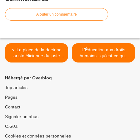
Ajouter un commentaire
< 'La place de la doctrine
L'Éducation aux droits
aristotélicienne du juste
humains : qu'est-ce que
milieu et la primauté du
c'est ? (Amnesty
peuple juif dans la pensée
International France) >
de R. Levi Ben Abraham',
Hébergé par Overblog
par Shalom Sadik
Top articles
Pages
Contact
Signaler un abus
C.G.U.
Cookies et données personnelles