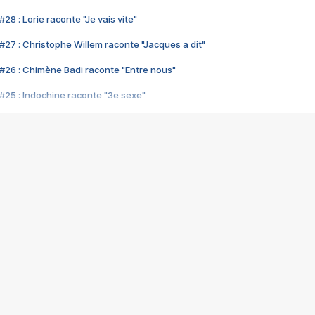
28 : Lorie raconte "Je vais vite"
#27 : Christophe Willem raconte "Jacques a dit"
#26 : Chimène Badi raconte "Entre nous"
#25 : Indochine raconte "3e sexe"
#24 : Zaho raconte "C'est chelou"
#23 : Patrick Bruel raconte "Au café des délices"
#22 : Kyo raconte "Le chemin"
#21 : Nolwenn Leroy raconte "Cassé"
#20 : Patrick Hernandez raconte "Born to be alive"
#19 : Lorie raconte "Près de moi"
#18 : Michael Jones raconte "A nos actes manqués" (avec Jean-Jacque
#17 : Khaled raconte "Aïcha"