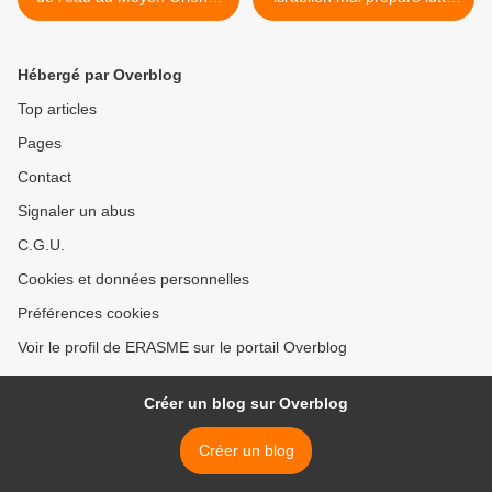
hydro-conflictualité et
pour repousser la rougeole
stabilité géopolitique, par
(timesofisrael.com >
Fabienne Durant
Hébergé par Overblog
Top articles
Pages
Contact
Signaler un abus
C.G.U.
Cookies et données personnelles
Préférences cookies
Voir le profil de ERASME sur le portail Overblog
Créer un blog sur Overblog
Créer un blog