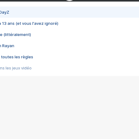
 DayZ
 a 13 ans (et vous l'avez ignoré)
e (littéralement)
im Rayan
 toutes les règles
s les jeux vidéo
us choquant de Rockstar ? - Le scandale BULLY
e plus moche de Steam
du RÊVE tourne au CAUCHEMAR
pendant 8 heures
it… à tort
umiliés par un jeu vidéo