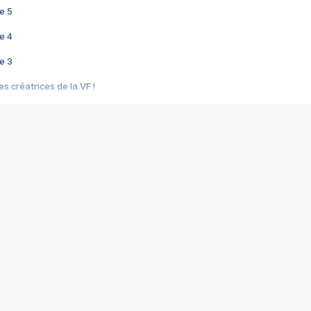
e 5
e 4
e 3
s créatrices de la VF !
e 2
e 1
e Mektoub My Love arrive enfin ! Rencontre avec Shaïn Boumedine et Sal
i : après Toni en famille
elle réalise le bouleversant Dites lui que je l'aime
ais ! Rencontre autour de Vie privée de Rebecca Zlotowski
 de Marguerite, Grave... Rencontre avec Ella Rumpf
 Les Rêveurs, un film intime sur la santé mentale