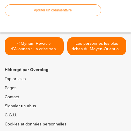
Ajouter un commentaire
< Myriam Revault-
Les personnes les plus
d'Allonnes : La crise sans
riches du Moyen-Orient ont
fin (vidéo)
gagné pendant la pandémie
deux fois de quoi
reconstruire Beyrouth
Hébergé par Overblog
(middleeasteye.net) >
Top articles
Pages
Contact
Signaler un abus
C.G.U.
Cookies et données personnelles