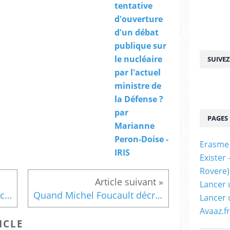
y
tentative
b
d'ouverture
e
d'un débat
r
p
publique sur
u
le nucléaire
SUIVE
i
par l'actuel
s
ministre de
s
a
la Défense ?
n
par
c
PAGES
Marianne
e
d
Peron-Doise -
Erasme
'
IRIS
Exister
u
n
Rovere)
É
Lancer 
t
Le jour d'après : l'Europe face à l'Amérique post-électorale, par Frédéric Charillon (theconversation.com)
Quand Michel Foucault décrivait " l'étatisation du biologique ", par Annie Cot (lemonde.fr)
Lancer 
a
t
Avaaz.fr
?
ICLE