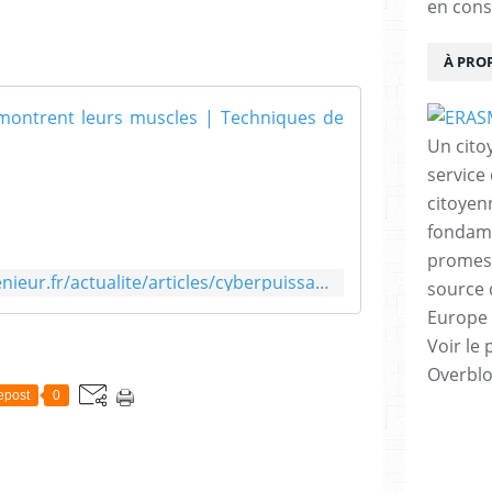
en cons
À PRO
Cyberpuissanc
Un cito
T
service
o
u
citoyen
t
fondame
e
promess
s
https://www.techniques-ingenieur.fr/actualite/articles/cyberpuissance-les-pays-montrent-leurs-muscles-84408/
source 
t
"
Europe 
Voir le 
c
Overbl
y
epost
0
b
e
r
"