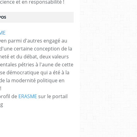
cience et en responsabilité !
POS
e : les pays montrent leurs muscles | Techniques
yen parmi d'autres engagé au
 d'une certaine conception de la
neté et du débat, deux valeurs
ntales pétries à l'aune de cette
e démocratique qui a été à la
de la modernité politique en
!
profil de
ERASME
sur le portail
og