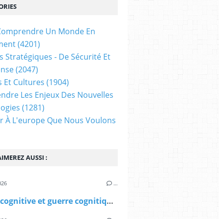
ORIES
t Comprendre Un Monde En
ment
(4201)
s Stratégiques - De Sécurité Et
ense
(2047)
s Et Cultures
(1904)
dre Les Enjeux Des Nouvelles
ogies
(1281)
ir À L'europe Que Nous Voulons
IMEREZ AUSSI :
026
…
Guerre cognitive et guerre cognitique - Analyse intégrée des mécanismes neurobiologiques et informationnels