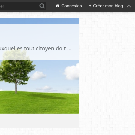
Connexion
+
Créer mon blog
Ce blog est destiné à stimuler l'intérêt du lecteur pour des questions de société auxquelles tout citoyen doit être en mesure d'apporter des réponses, individuelles ou collectives, en conscience et en responsabilité !