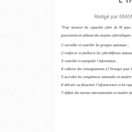
Rédigé par ERASM
"Pour mesurer les capacités cyber de 30 pays, l
poursuivent en utilisant des moyens cybernétiques 
1/ surveiller et contrôler les groupes nationaux ;
2/ renforcer et améliorer les cyberdéfenses nationa
3/ contrôler et manipuler l’information ;
4/ collecter des renseignements à l’étranger pour l
5/ accroître les compétences nationales en matière 
6/ détruire ou désactiver l’infrastructure et les ca
7/ définir des normes internationales en matière d