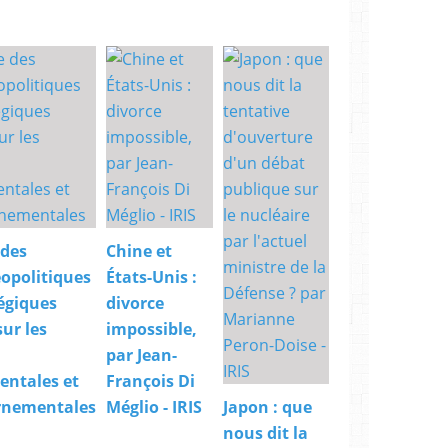
.
M
a
i
s
c
o
m
m
e
n
t
 des
Chine et
d
é
opolitiques
États-Unis :
f
égiques
divorce
i
sur les
impossible,
n
par Jean-
i
r
ntales et
François Di
l
rnementales
Méglio - IRIS
Japon : que
a
nous dit la
c