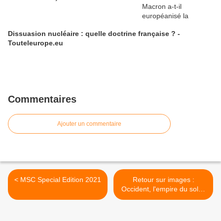
Dissuasion nucléaire : quelle doctrine française ? -
Touteleurope.eu
Commentaires
Ajouter un commentaire
< MSC Special Edition 2021
Retour sur images :
Occident, l'empire du soleil
couchant ? (dossier en
deux parties) - Le dessous
des cartes (mars 2012) >