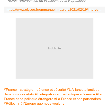
Revoir l'intervention du Président de la République.
https://www.elysee.fr/emmanuel-macron/2021/02/19/intervention-du-president-emmanuel-macron-dans-le-cadre-de-ledition-speciale-de-la-conference-sur-la-securite-de-munich-2021
Publicité
#France - stratégie - défense et sécurité
#L'Alliance atlantique
dans tous ses états
#L'intégration euroatlantique à l'oeuvre
#La
France et sa politique étrangère
#La France et ses partenaires
#Réfléchir à l'Europe que nous voulons