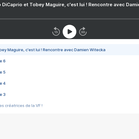
 DiCaprio et Tobey Maguire, c'est lui ! Rencontre avec Dam
bey Maguire, c'est lui ! Rencontre avec Damien Witecka
e 6
e 5
e 4
e 3
s créatrices de la VF !
e 2
e 1