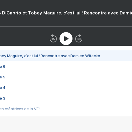
 DiCaprio et Tobey Maguire, c'est lui ! Rencontre avec Dam
bey Maguire, c'est lui ! Rencontre avec Damien Witecka
e 6
e 5
e 4
e 3
s créatrices de la VF !
e 2
e 1