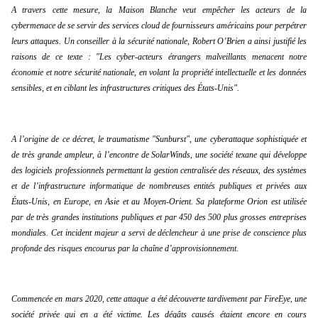
A travers cette mesure, la Maison Blanche veut empêcher les acteurs de la 
cybermenace de se servir des services cloud de fournisseurs américains pour perpétrer 
leurs attaques. Un conseiller à la sécurité nationale, Robert O’Brien a ainsi justifié les 
raisons de ce texte : "Les cyber-acteurs étrangers malveillants menacent notre 
économie et notre sécurité nationale, en volant la propriété intellectuelle et les données 
sensibles, et en ciblant les infrastructures critiques des États-Unis".
A l’origine de ce décret, le traumatisme "Sunburst", une cyberattaque sophistiquée et 
de très grande ampleur, à l’encontre de SolarWinds, une société texane qui développe 
des logiciels professionnels permettant la gestion centralisée des réseaux, des systèmes 
et de l’infrastructure informatique de nombreuses entités publiques et privées aux 
États-Unis, en Europe, en Asie et au Moyen-Orient. Sa plateforme Orion est utilisée 
par de très grandes institutions publiques et par 450 des 500 plus grosses entreprises 
mondiales. Cet incident majeur a servi de déclencheur à une prise de conscience plus 
profonde des risques encourus par la chaîne d’approvisionnement.
Commencée en mars 2020, cette attaque a été découverte tardivement par FireEye, une 
société privée qui en a été victime. Les dégâts causés étaient encore en cours 