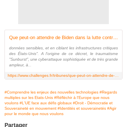
Que peut-on attendre de Biden dans la lutte contre l'hégémonie des GAFA?
données sensibles, et en ciblant les infrastructures critiques
des États-Unis". A l'origine de ce décret, le traumatisme
"Sunburst", une cyberattaque sophistiquée et de très grande
ampleur, à...
https://www.challenges.fr/tribunes/que-peut-on-attendre-de-biden-dans-la-lutte-contre-l-hegemonie-des-gafa_749168
#Comprendre les enjeux des nouvelles technologies
#Regards
multiples sur les Etats-Unis
#Réfléchir à l'Europe que nous
voulons
#L'UE face aux défis globaux
#Droit - Démocratie et
Souveraineté en mouvement
#Identités et souverainetés
#Agir
pour le monde que nous voulons
Partager