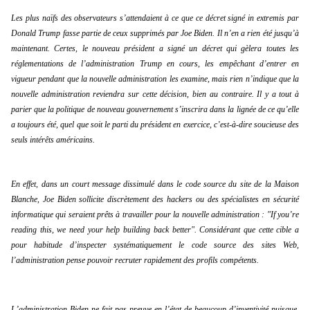
Les plus naïfs des observateurs s’attendaient à ce que ce décret signé in extremis par 
Donald Trump fasse partie de ceux supprimés par Joe Biden. Il n’en a rien été jusqu’à 
maintenant. Certes, le nouveau président a signé un décret qui gèlera toutes les 
réglementations de l’administration Trump en cours, les empêchant d’entrer en 
vigueur pendant que la nouvelle administration les examine, mais rien n’indique que la 
nouvelle administration reviendra sur cette décision, bien au contraire. Il y a tout à 
parier que la politique de nouveau gouvernement s’inscrira dans la lignée de ce qu’elle 
a toujours été, quel que soit le parti du président en exercice, c’est-à-dire soucieuse des 
seuls intérêts américains.
En effet, dans un court message dissimulé dans le code source du site de la Maison 
Blanche, Joe Biden sollicite discrètement des hackers ou des spécialistes en sécurité 
informatique qui seraient prêts à travailler pour la nouvelle administration : "If you’re 
reading this, we need your help building back better". Considérant que cette cible a 
pour habitude d’inspecter systématiquement le code source des sites Web, 
l’administration pense pouvoir recruter rapidement des profils compétents.
L’administration Biden ne fait pas preuve en l’état de beaucoup d’inventivité puisque, 