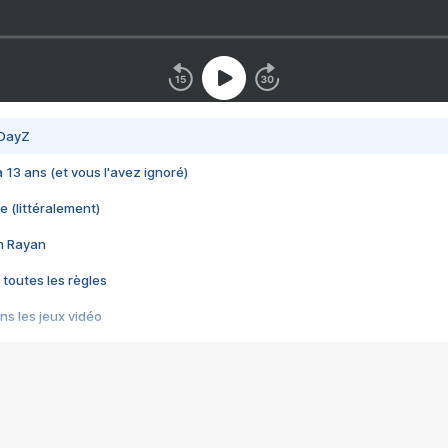
 DayZ
 a 13 ans (et vous l'avez ignoré)
e (littéralement)
im Rayan
 toutes les règles
s les jeux vidéo
us choquant de Rockstar ? - Le scandale BULLY
e plus moche de Steam
du RÊVE tourne au CAUCHEMAR