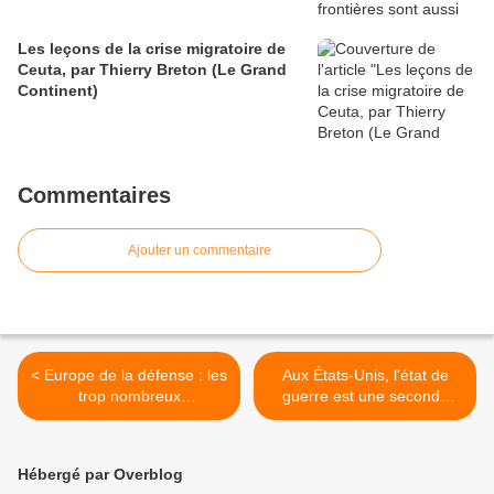
Les leçons de la crise migratoire de
Ceuta, par Thierry Breton (Le Grand
Continent)
Commentaires
Ajouter un commentaire
< Europe de la défense : les
Aux États-Unis, l'état de
trop nombreux
guerre est une seconde
renoncements des pays
nature, par Joe Lauria
européens (rapport), par
(Consortium News) >
Michel Cabirol (latribune.fr)
Hébergé par Overblog