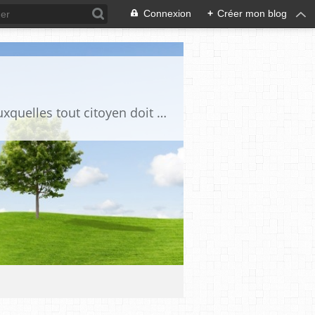
Connexion
+
Créer mon blog
Ce blog est destiné à stimuler l'intérêt du lecteur pour des questions de société auxquelles tout citoyen doit être en mesure d'apporter des réponses, individuelles ou collectives, en conscience et en responsabilité !