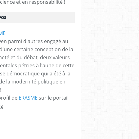
cience et en responsabilité !
POS
ould renounce the Carter Doctrine - Responsible S
yen parmi d'autres engagé au
 d'une certaine conception de la
neté et du débat, deux valeurs
ntales pétries à l'aune de cette
e démocratique qui a été à la
de la modernité politique en
!
profil de
ERASME
sur le portail
og