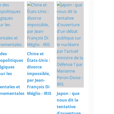
u
u
s
n
i
c
t
e
e
t
L
h
e
e
s
C
C
a
r
r
i
 des
Chine et
t
s
e
opolitiques
États-Unis :
e
r
égiques
divorce
s
D
E
sur les
impossible,
o
n
par Jean-
c
a
t
ntales et
François Di
n
r
rnementales
Méglio - IRIS
Japon : que
n
i
o
nous dit la
n
n
e
tentative
ç
P
d'ouverture