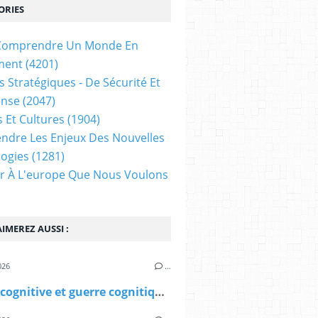
ORIES
t Comprendre Un Monde En
ment
(4201)
s Stratégiques - De Sécurité Et
ense
(2047)
s Et Cultures
(1904)
dre Les Enjeux Des Nouvelles
ogies
(1281)
ir À L'europe Que Nous Voulons
IMEREZ AUSSI :
026
…
Guerre cognitive et guerre cognitique - Analyse intégrée des mécanismes neurobiologiques et informationnels