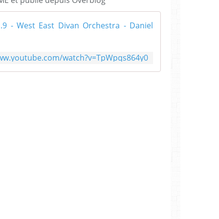
Beethoven - 
www.youtube.com/watch?v=TpWpqs864y0