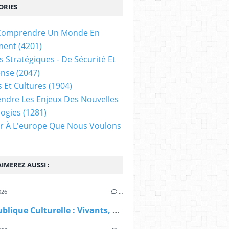
ORIES
t Comprendre Un Monde En
ment
(4201)
s Stratégiques - De Sécurité Et
ense
(2047)
s Et Cultures
(1904)
dre Les Enjeux Des Nouvelles
ogies
(1281)
ir À L'europe Que Nous Voulons
IMEREZ AUSSI :
026
…
La République Culturelle : Vivants, Toujours ! (La France humaniste)