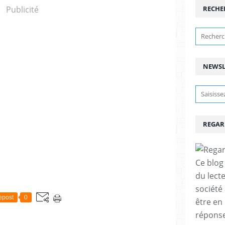
Publicité
RECHE
NEWSL
REGAR
Ce blog 
du lect
société
epost
0
être en
réponses