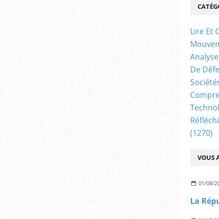
CATÉG
Lire E
Mouve
Analyse
De Déf
Société
Compren
Technol
Réfléch
(1270)
VOUS A
01/08/2