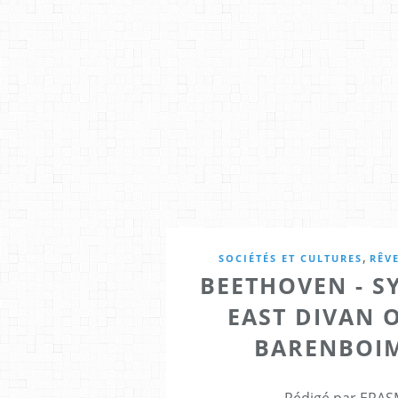
,
SOCIÉTÉS ET CULTURES
RÊVE
BEETHOVEN - S
EAST DIVAN 
BARENBOIM
Rédigé par ERASM