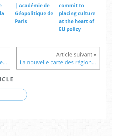
e
| Académie de
commit to
la
Géopolitique de
placing culture
Paris
at the heart of
EU policy
Sur les traces d' Isabelle Eberhardt
La nouvelle carte des régions : des effets de transformation inattendus, par Daniel Behar & Xavier Desjardins (theconversation.com)
ICLE