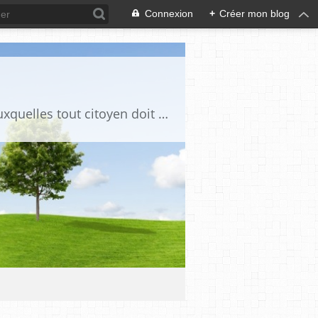
Connexion
+
Créer mon blog
Ce blog est destiné à stimuler l'intérêt du lecteur pour des questions de société auxquelles tout citoyen doit être en mesure d'apporter des réponses, individuelles ou collectives, en conscience et en responsabilité !