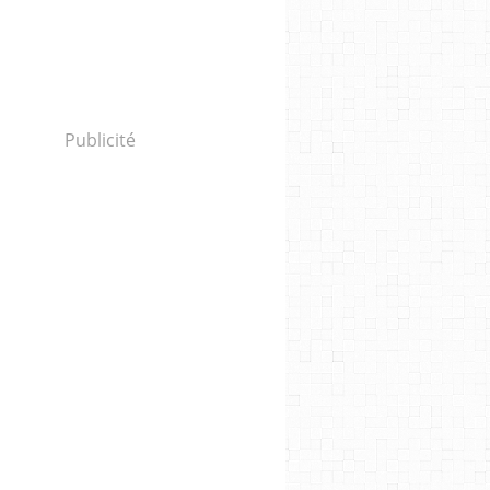
Symphony No.9 - West East Divan Orchestra - Dani
Publicité