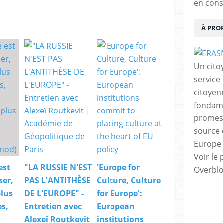
en cons
À PRO
Un cito
service
citoyen
fondame
promess
source 
Europe 
Voir le 
est
"LA RUSSIE N'EST
'Europe for
Overbl
ser,
PAS L'ANTITHÈSE
Culture, Culture
plus
DE L'EUROPE" -
for Europe':
es,
Entretien avec
European
Alexeï Routkevit
institutions