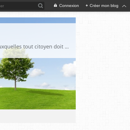
Connexion
+
Créer mon blog
Ce blog est destiné à stimuler l'intérêt du lecteur pour des questions de société auxquelles tout citoyen doit être en mesure d'apporter des réponses, individuelles ou collectives, en conscience et en responsabilité !