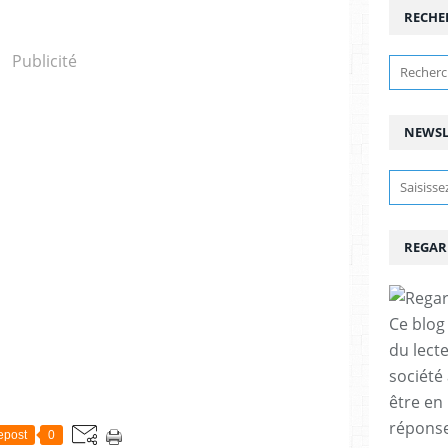
RECHE
Publicité
NEWSL
REGAR
Ce blog 
du lect
société
être en
réponses
epost
0