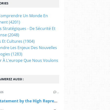
ORIES
t Comprendre Un Monde En
ment
(4201)
s Stratégiques - De Sécurité Et
ense
(2048)
s Et Cultures
(1904)
dre Les Enjeux Des Nouvelles
ogies
(1283)
ir À L'europe Que Nous Voulons
IMEREZ AUSSI :
026
…
Gaza: Statement by the High Representative on behalf of the European Union