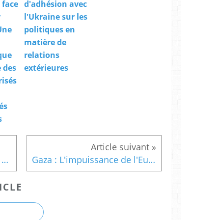
 face
d'adhésion avec
r
l'Ukraine sur les
Une
politiques en
matière de
que
relations
 des
extérieures
risés
és
s
Le chef des services russes d'espionnage nie l'attaque contre SolarWinds (lindependant.fr)
Gaza : L'impuissance de l'Europe - suite 1
ICLE