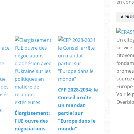
en cons
À PRO
Un cito
service
citoyen
fondame
promess
source 
Europe 
CFP 2028-2034: le
Voir le 
Conseil arrête
Overbl
un mandat
Élargissement:
partiel sur
l'UE ouvre des
"Europe dans le
négociations
monde"