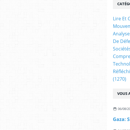
CATÉG
Lire E
Mouve
Analyse
De Déf
Société
Compren
Technol
Réfléch
(1270)
VOUS A
06/08/2