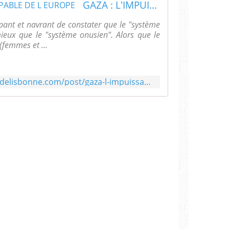
GAZA : L'IMPUISSANCE COUPABLE DE L EUROPE
ppant et navrant de constater que le "système
eux que le "système onusien". Alors que le
(femmes et ...
https://www.lesamisdutraitedelisbonne.com/post/gaza-l-impuissance-coupable-de-l-europe