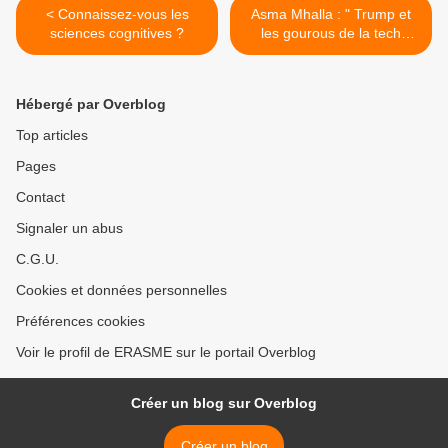
< Connaissez-vous les
Asma Mhalla : " Trump et
sciences cognitives ?
les gourous de la tech
bâtissent un empire cognitif
qui dissout nos démocraties
" (Le Point) >
Hébergé par Overblog
Top articles
Pages
Contact
Signaler un abus
C.G.U.
Cookies et données personnelles
Préférences cookies
Voir le profil de ERASME sur le portail Overblog
Créer un blog sur Overblog
Créer un blog