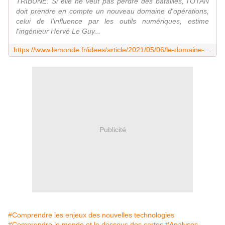
TRIBUNE. Si elle ne veut pas perdre des batailles, l'OTAN
doit prendre en compte un nouveau domaine d'opérations,
celui de l'influence par les outils numériques, estime
l'ingénieur Hervé Le Guy...
https://www.lemonde.fr/idees/article/2021/05/06/le-domaine-cognitif-de-la-manipulation-est-devenu-un-terrain-de-conflit_6079291_3232.html
Publicité
#Comprendre les enjeux des nouvelles technologies
#Comprendre le monde et le dessous des cartes
#Analyses