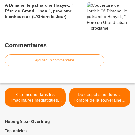
À Dimane, le patriarche Hoayek, "
Père du Grand Liban ", proclamé
bienheureux (L'Orient le Jour)
Commentaires
Ajouter un commentaire
< Le risque dans les
Du despotisme doux, à
imaginaires médiatiques,
l'ombre de la souveraineté
par Isabelle Garcin-Marrou
du peuple, selon Alexis de
et Eva-Marie Goepfert -
Tocqueville >
AOC media
Hébergé par Overblog
Top articles