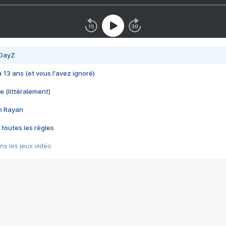
 DayZ
 a 13 ans (et vous l'avez ignoré)
e (littéralement)
im Rayan
 toutes les règles
s les jeux vidéo
us choquant de Rockstar ? - Le scandale BULLY
e plus moche de Steam
du RÊVE tourne au CAUCHEMAR
pendant 8 heures