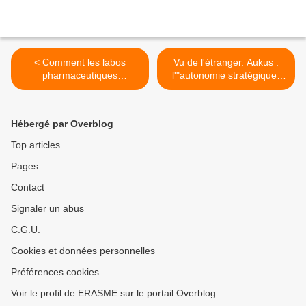
< Comment les labos
Vu de l'étranger. Aukus :
pharmaceutiques
l'"autonomie stratégique"
s'arrangent pour entraver
européenne est-elle
l'accès au vaccin Covid-19
possible ?
(up-magazine.info)
(courrierinternational.com)
Hébergé par Overblog
>
Top articles
Pages
Contact
Signaler un abus
C.G.U.
Cookies et données personnelles
Préférences cookies
Voir le profil de ERASME sur le portail Overblog