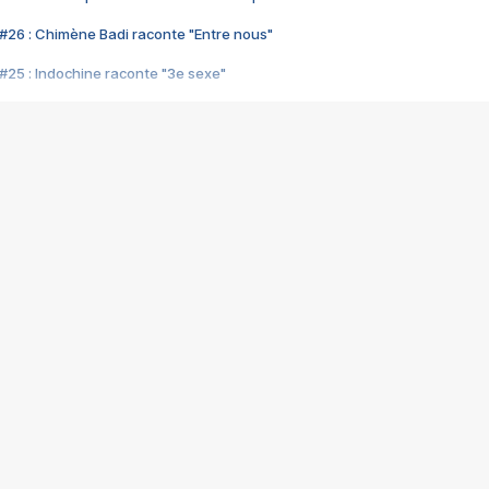
#26 : Chimène Badi raconte "Entre nous"
#25 : Indochine raconte "3e sexe"
#24 : Zaho raconte "C'est chelou"
#23 : Patrick Bruel raconte "Au café des délices"
#22 : Kyo raconte "Le chemin"
#21 : Nolwenn Leroy raconte "Cassé"
#20 : Patrick Hernandez raconte "Born to be alive"
#19 : Lorie raconte "Près de moi"
#18 : Michael Jones raconte "A nos actes manqués" (avec Jean-Jacque
#17 : Khaled raconte "Aïcha"
#16 : Corneille raconte "Parce qu'on vient de loin"
#15 : Indochine raconte "L'aventurier"