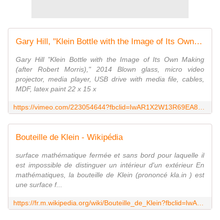
Gary Hill, "Klein Bottle with the Image of Its Own Making (after Robert Morris)," 2014
Gary Hill "Klein Bottle with the Image of Its Own Making
(after Robert Morris)," 2014 Blown glass, micro video
projector, media player, USB drive with media file, cables,
MDF, latex paint 22 x 15 x
https://vimeo.com/223054644?fbclid=IwAR1X2W13R69EA84dntZwWRHiCvEFea1Nt_IumwFcjNUQACM8A3EjN2Y1ahQ
Bouteille de Klein - Wikipédia
surface mathématique fermée et sans bord pour laquelle il
est impossible de distinguer un intérieur d'un extérieur En
mathématiques, la bouteille de Klein (prononcé kla.in ) est
une surface f...
https://fr.m.wikipedia.org/wiki/Bouteille_de_Klein?fbclid=IwAR0xwmVOBkZQnHEQJm5DC7I1iC-eTAyzvkKUo8GDmTQE5u5DNkOhBKROKsI