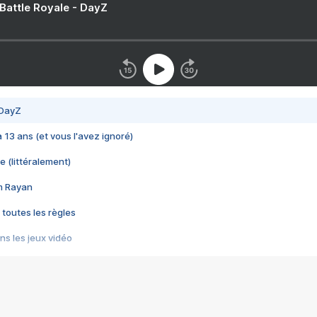
 Battle Royale - DayZ
 DayZ
 a 13 ans (et vous l'avez ignoré)
e (littéralement)
im Rayan
 toutes les règles
s les jeux vidéo
us choquant de Rockstar ? - Le scandale BULLY
e plus moche de Steam
du RÊVE tourne au CAUCHEMAR