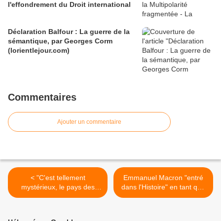
l'effondrement du Droit international
Déclaration Balfour : La guerre de la
sémantique, par Georges Corm
(lorientlejour.com)
Commentaires
Ajouter un commentaire
< "C'est tellement
Emmanuel Macron "entré
mystérieux, le pays des
dans l'Histoire" en tant que
larmes..." (Antoine de Saint-
premier président français
Exupéry)
"rappelé à l'ordre par
l'ONU" ? C'est trompeur >