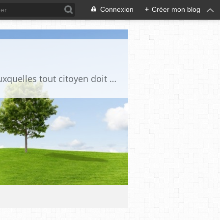
Connexion
+
Créer mon blog
Ce blog est destiné à stimuler l'intérêt du lecteur pour des questions de société auxquelles tout citoyen doit être en mesure d'apporter des réponses, individuelles ou collectives, en conscience et en responsabilité !