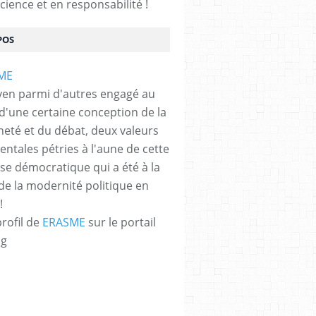
cience et en responsabilité !
POS
 de l'euro : à l'épreuve de la guerre en Ukraine - 
yen parmi d'autres engagé au
 d'une certaine conception de la
neté et du débat, deux valeurs
ntales pétries à l'aune de cette
e démocratique qui a été à la
de la modernité politique en
!
profil de
ERASME
sur le portail
 ans après : les questions économiques et sociale
og