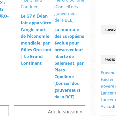
'
X :
a
e
g
OS
u
o
r
URO-
Le G7 d'Évian
t
o
fait apparaître
,
e
J
l'angle mort
La monnaie
SUIVE
t
o
de l'économie
des Européens
d
s
a
mondiale, par
évolue pour
e
n
Gilles Gressani
préserver leur
p
s
h
| Le Grand
liberté de
l
PAGES
E
e
Continent
paiement, par
.
c
Piero
S
Erasme
a
t
Cipollone
d
Exister
i
r
(Conseil des
Rovere)
g
e
gouverneurs
l
Lancer 
d
i
de la BCE)
e
Lancer 
t
l
Avaaz.fr
z
a
,
p