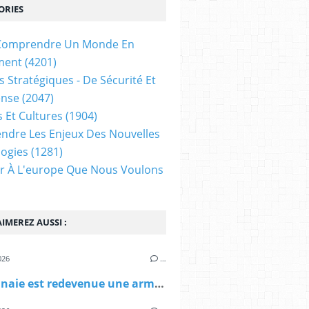
ORIES
t Comprendre Un Monde En
ment
(4201)
s Stratégiques - De Sécurité Et
ense
(2047)
s Et Cultures
(1904)
dre Les Enjeux Des Nouvelles
ogies
(1281)
ir À L'europe Que Nous Voulons
IMEREZ AUSSI :
026
…
La monnaie est redevenue une arme, il faut armer l'euro, par Shahin Vallée (Le Grand Continent)