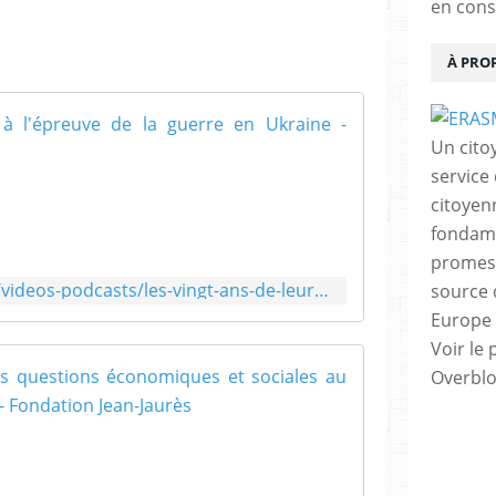
en cons
À PRO
Les vingt ans
Un cito
P
service
e
citoyen
r
v
fondame
e
promess
n
https://www.jean-jaures.org/videos-podcasts/les-vingt-ans-de-leuro-a-lepreuve-de-la-guerre-en-ukraine/
source 
c
Europe 
h
e
Voir le 
B
L'euro, vingt
Overbl
e
r
V
è
i
s
n
,
g