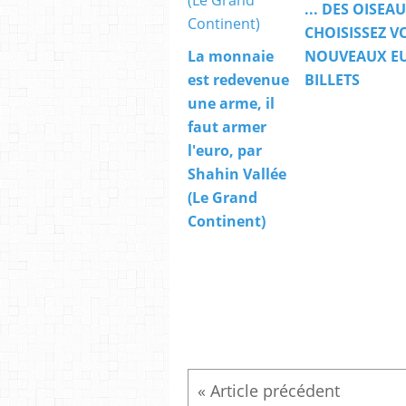
... DES OISEAU
CHOISISSEZ V
La monnaie
NOUVEAUX E
est redevenue
BILLETS
une arme, il
faut armer
l'euro, par
Shahin Vallée
(Le Grand
Continent)