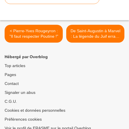
< Pierre-Yves Rougeyron :
De Saint-Augustin à Marvel
"Il faut respecter Poutine !"
: La légende du Juif errant,
avec Pierre-Henry Salfati >
Hébergé par Overblog
Top articles
Pages
Contact
Signaler un abus
C.G.U.
Cookies et données personnelles
Préférences cookies
Voir le profil de ERASME sur le portail Overblog