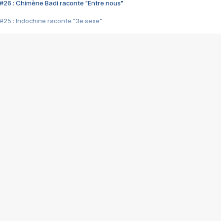
#26 : Chimène Badi raconte "Entre nous"
#25 : Indochine raconte "3e sexe"
#24 : Zaho raconte "C'est chelou"
#23 : Patrick Bruel raconte "Au café des délices"
#22 : Kyo raconte "Le chemin"
#21 : Nolwenn Leroy raconte "Cassé"
#20 : Patrick Hernandez raconte "Born to be alive"
#19 : Lorie raconte "Près de moi"
#18 : Michael Jones raconte "A nos actes manqués" (avec Jean-Jacque
#17 : Khaled raconte "Aïcha"
#16 : Corneille raconte "Parce qu'on vient de loin"
#15 : Indochine raconte "L'aventurier"
14 : Lorie raconte "Sur un air latino"