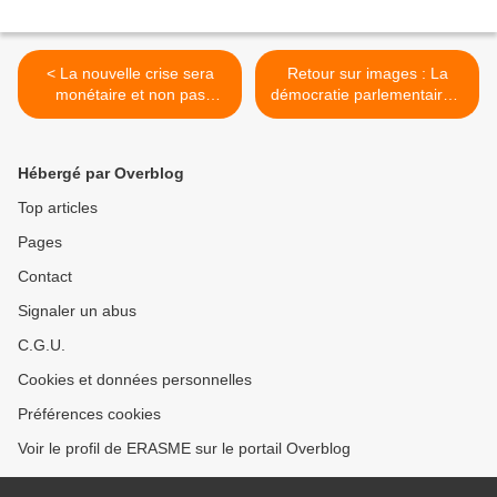
< La nouvelle crise sera
Retour sur images : La
monétaire et non pas
démocratie parlementaire à
financière, par Simone
l'allemande : une voie
Wapler
politique pour la France >
Hébergé par Overblog
Top articles
Pages
Contact
Signaler un abus
C.G.U.
Cookies et données personnelles
Préférences cookies
Voir le profil de ERASME sur le portail Overblog