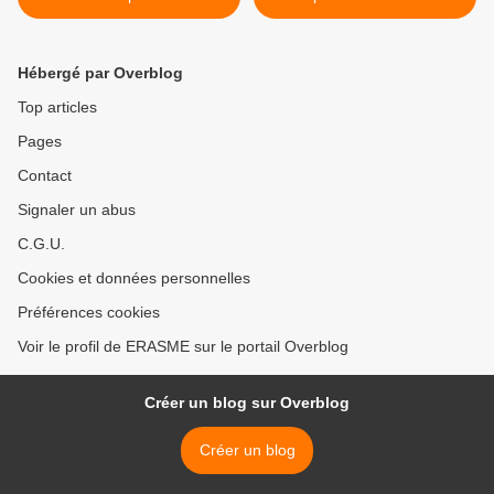
la décadence woke" -
Guerre mondiale -
Entretien avec Eric
Wikipédia >
Verhaeghe (Le Courrier des
Hébergé par Overblog
Stratèges)
Top articles
Pages
Contact
Signaler un abus
C.G.U.
Cookies et données personnelles
Préférences cookies
Voir le profil de ERASME sur le portail Overblog
Créer un blog sur Overblog
Créer un blog