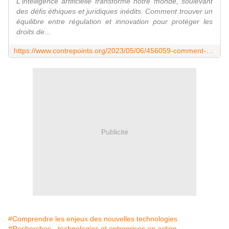
L'intelligence artificielle transforme notre monde, soulevant
des défis éthiques et juridiques inédits. Comment trouver un
équilibre entre régulation et innovation pour protéger les
droits de...
https://www.contrepoints.org/2023/05/06/456059-comment-reguler-lintelligence-artificielle-sans-etouffer-sa-capacite-dinnovation
Publicité
#Comprendre les enjeux des nouvelles technologies
#Recherches - technologies et entreprises en action