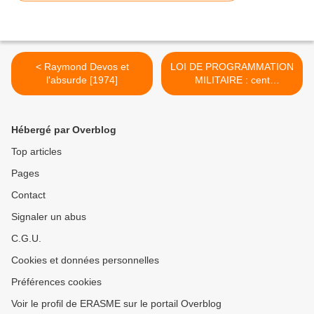
< Raymond Devos et
LOI DE PROGRAMMATION
l'absurde [1974]
MILITAIRE : cent
MILLIARDS, pour quelle
ARMÉE ? entretien d'Alain
Juillet avec François Cornut
Hébergé par Overblog
Gentille (Openboxtv) >
Top articles
Pages
Contact
Signaler un abus
C.G.U.
Cookies et données personnelles
Préférences cookies
Voir le profil de ERASME sur le portail Overblog