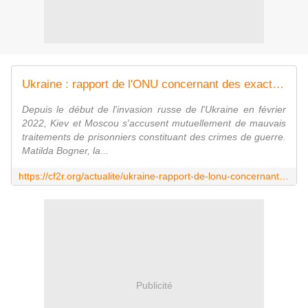
Ukraine : rapport de l'ONU concernant des exactions contre les prisonniers " Centre Français de Recherche sur le Renseignement
Depuis le début de l'invasion russe de l'Ukraine en février
2022, Kiev et Moscou s'accusent mutuellement de mauvais
traitements de prisonniers constituant des crimes de guerre.
Matilda Bogner, la...
https://cf2r.org/actualite/ukraine-rapport-de-lonu-concernant-des-exactions-contre-les-prisonniers/
Publicité