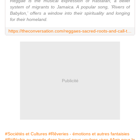
Reggae is the musical expression of Rastafari, a belief
system of migrants to Jamaica. A popular song, 'Rivers of
Babylon,' offers a window into their spirituality and longing
for their homeland.
https://theconversation.com/reggaes-sacred-roots-and-call-to-protest-injustice-99069
Publicité
#Sociétés et Cultures
#Rêveries - émotions et autres fantaisies
#Réfléchir au monde dans lequel nous voulons vivre
#Agir pour le