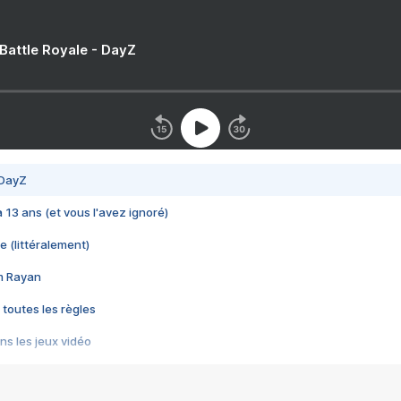
 Battle Royale - DayZ
 DayZ
 a 13 ans (et vous l'avez ignoré)
e (littéralement)
im Rayan
 toutes les règles
s les jeux vidéo
us choquant de Rockstar ? - Le scandale BULLY