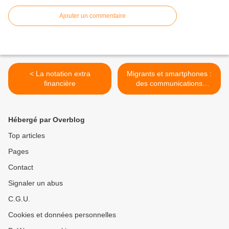
Ajouter un commentaire
< La notation extra
Migrants et smartphones :
financière
des communications
virtuelles ambiguës, par
Annélie Delescluse - AOC
media >
Hébergé par Overblog
Top articles
Pages
Contact
Signaler un abus
C.G.U.
Cookies et données personnelles