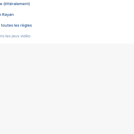
e (littéralement)
im Rayan
 toutes les règles
s les jeux vidéo
us choquant de Rockstar ? - Le scandale BULLY
e plus moche de Steam
du RÊVE tourne au CAUCHEMAR
pendant 8 heures
it… à tort
umiliés par un jeu vidéo
ire - Final Fantasy 8
ti un empire - Age of Empires
story DOFUS