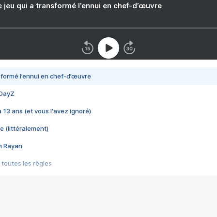
e jeu qui a transformé l’ennui en chef-d’œuvre
nsformé l’ennui en chef-d’œuvre
 DayZ
 a 13 ans (et vous l'avez ignoré)
e (littéralement)
im Rayan
 toutes les règles
s les jeux vidéo
us choquant de Rockstar ? - Le scandale BULLY
e plus moche de Steam