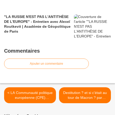
"LA RUSSIE N'EST PAS L'ANTITHÈSE
DE L'EUROPE" - Entretien avec Alexeï
Routkevit | Académie de Géopolitique
de Paris
Commentaires
Ajouter un commentaire
< LA Communauté politique
Destitution ? et si c'était au
européenne (CPE)
tour de Macron ? par
poursuite son chemin -
Edouard Husson et Eric
Mais vers où ?
Verhaeghe
(lecourrierdestrateges.fr) >