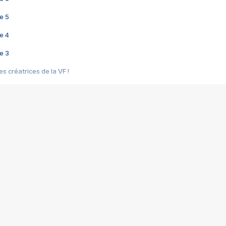
e 5
e 4
e 3
s créatrices de la VF !
e 2
e 1
e Mektoub My Love arrive enfin ! Rencontre avec Shaïn Boumedine et Sal
i : après Toni en famille
elle réalise le bouleversant Dites lui que je l'aime
ais ! Rencontre autour de Vie privée de Rebecca Zlotowski
 de Marguerite, Grave... Rencontre avec Ella Rumpf
 Les Rêveurs, un film intime sur la santé mentale