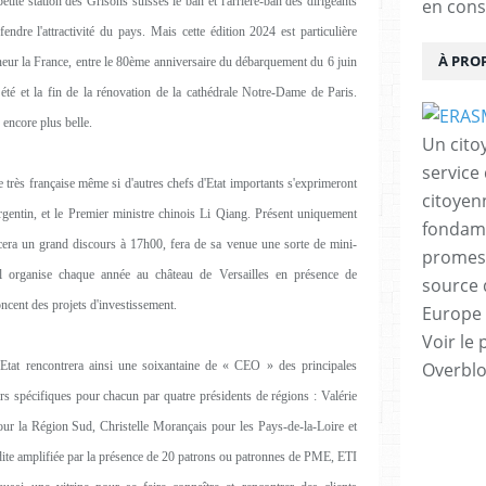
petite station des Grisons suisses le ban et l'arrière-ban des dirigeants
en cons
endre l'attractivité du pays. Mais cette édition 2024 est particulière
À PRO
nneur la France, entre le 80ème anniversaire du débarquement du 6 juin
té et la fin de la rénovation de la cathédrale Notre-Dame de Paris.
 encore plus belle.
Un cito
service
très française même si d'autres chefs d'Etat importants s'exprimeront
citoyen
argentin, et le Premier ministre chinois Li Qiang. Présent uniquement
fondame
ra un grand discours à 17h00, fera de sa venue une sorte de mini-
promess
l organise chaque année au château de Versailles en présence de
source 
ncent des projets d'investissement.
Europe 
Voir le 
l'Etat rencontrera ainsi une soixantaine de « CEO » des principales
Overbl
rs spécifiques pour chacun par quatre présidents de régions : Valérie
ur la Région Sud, Christelle Morançais pour les Pays-de-la-Loire et
dite amplifiée par la présence de 20 patrons ou patronnes de PME, ETI