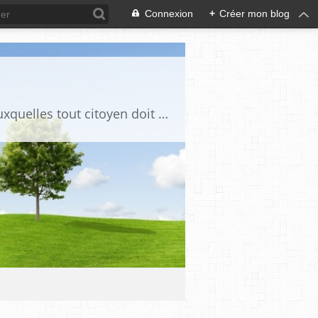
Connexion
+
Créer mon blog
Ce blog est destiné à stimuler l'intérêt du lecteur pour des questions de société auxquelles tout citoyen doit être en mesure d'apporter des réponses, individuelles ou collectives, en conscience et en responsabilité !