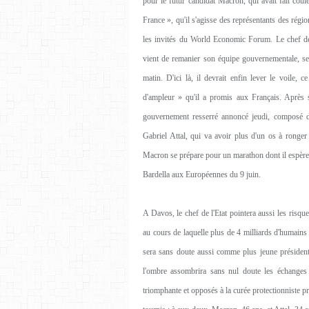
pour le futur candidat Macron, qui avait fait cou
France », qu'il s'agisse des représentants des ré
les invités du World Economic Forum. Le chef de 
vient de remanier son équipe gouvernementale, sera
matin. D'ici là, il devrait enfin lever le voile, 
d'ampleur » qu'il a promis aux Français. Après
gouvernement resserré annoncé jeudi, composé de
Gabriel Attal, qui va avoir plus d'un os à rong
Macron se prépare pour un marathon dont il espère un
Bardella aux Européennes du 9 juin.
A Davos, le chef de l'Etat pointera aussi les risq
au cours de laquelle plus de 4 milliards d'humain
sera sans doute aussi comme plus jeune présiden
l'ombre assombrira sans nul doute les échanges 
triomphante et opposés à la curée protectionniste p