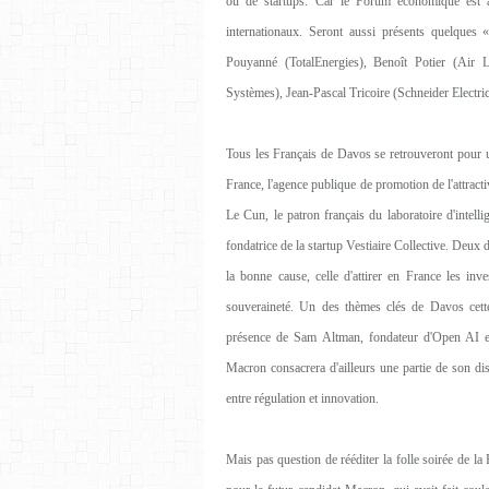
ou de startups. Car le Forum économique est au
internationaux. Seront aussi présents quelqu
Pouyanné (TotalEnergies), Benoît Potier (Air 
Systèmes), Jean-Pascal Tricoire (Schneider Electri
Tous les Français de Davos se retrouveront pour un
France, l'agence publique de promotion de l'attrac
Le Cun, le patron français du laboratoire d'intell
fondatrice de la startup Vestiaire Collective. Deux 
la bonne cause, celle d'attirer en France les inves
souveraineté. Un des thèmes clés de Davos cette a
présence de Sam Altman, fondateur d'Open AI e
Macron consacrera d'ailleurs une partie de son dis
entre régulation et innovation.
Mais pas question de rééditer la folle soirée de 