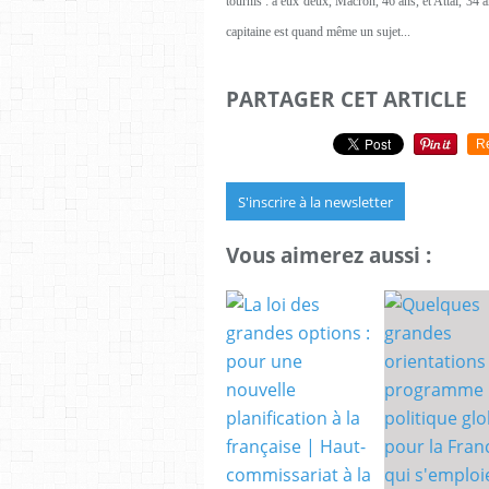
tournis : à eux deux, Macron, 46 ans, et Attal, 34
capitaine est quand même un sujet...
PARTAGER CET ARTICLE
R
S'inscrire à la newsletter
Vous aimerez aussi :