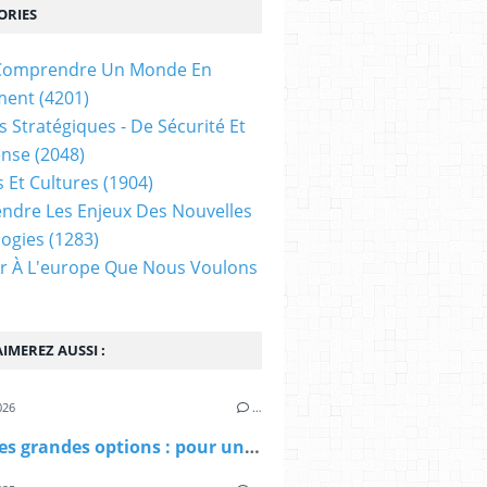
ORIES
t Comprendre Un Monde En
ment
(4201)
s Stratégiques - De Sécurité Et
ense
(2048)
s Et Cultures
(1904)
dre Les Enjeux Des Nouvelles
ogies
(1283)
ir À L'europe Que Nous Voulons
IMEREZ AUSSI :
026
…
La loi des grandes options : pour une nouvelle planification à la française | Haut-commissariat à la stratégie et au plan