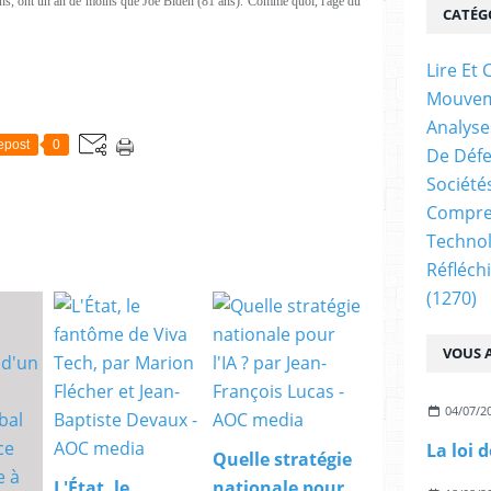
 ans, ont un an de moins que Joe Biden (81 ans). Comme quoi, l'âge du
CATÉG
Lire E
Mouve
Analyse
epost
0
De Déf
Société
Compren
Technol
Réfléch
(1270)
VOUS A
04/07/2
Quelle stratégie
L'État, le
nationale pour