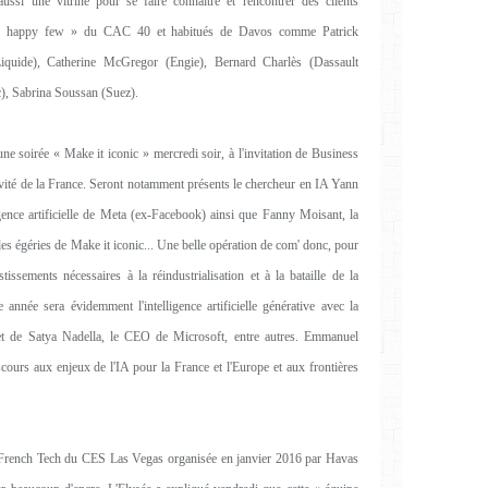
ssi une vitrine pour se faire connaître et rencontrer des clients
es « happy few » du CAC 40 et habitués de Davos comme Patrick
Liquide), Catherine McGregor (Engie), Bernard Charlès (Dassault
c), Sabrina Soussan (Suez).
e soirée « Make it iconic » mercredi soir, à l'invitation de Business
tivité de la France. Seront notamment présents le chercheur en IA Yann
igence artificielle de Meta (ex-Facebook) ainsi que Fanny Moisant, la
des égéries de Make it iconic... Une belle opération de com' donc, pour
tissements nécessaires à la réindustrialisation et à la bataille de la
nnée sera évidemment l'intelligence artificielle générative avec la
t de Satya Nadella, le CEO de Microsoft, entre autres. Emmanuel
cours aux enjeux de l'IA pour la France et l'Europe et aux frontières
la French Tech du CES Las Vegas organisée en janvier 2016 par Havas