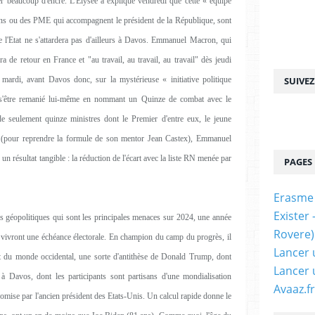
ler beaucoup d'encre. L'Elysée a expliqué vendredi que cette « équipe
gions ou des PME qui accompagnent le président de la République, sont
l'Etat ne s'attardera pas d'ailleurs à Davos. Emmanuel Macron, qui
 de retour en France et "au travail, au travail, au travail" dès jeudi
ce mardi, avant Davos donc, sur la mystérieuse « initiative politique
SUIVE
 s'être remanié lui-même en nommant un Quinze de combat avec le
 seulement quinze ministres dont le Premier d'entre eux, le jeune
er (pour reprendre la formule de son mentor Jean Castex), Emmanuel
 résultat tangible : la réduction de l'écart avec la liste RN menée par
PAGES
Erasme
Exister
ues géopolitiques qui sont les principales menaces sur 2024, une année
Rovere)
s vivront une échéance électorale. En champion du camp du progrès, il
Lancer 
t du monde occidental, une sorte d'antithèse de Donald Trump, dont
Lancer 
à Davos, dont les participants sont partisans d'une mondialisation
Avaaz.fr
romise par l'ancien président des Etats-Unis. Un calcul rapide donne le