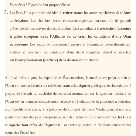
Européens à l'égard de leur propre défense.
Les États-Unis pourraient décider de
retirer toutes les armes nucléaires de théâtre
américaines
. Les chambres fortes resteraient cependant intactes afin de garantir
d’éventuelles manœuvres de reconstitution. Cela aboutirait à la
nécessité d’accroître
le pilier européen dans l’Alliance ou de créer les conditions d’une Otan
européenne
. Les outils de dissuasion française et britannique deviendraient sur-
visibles et créeraient les conditions d’un débat complexe, délicat et incertain
sur
l’européanisation (partielle) de la dissuasion nucléaire
.
Au final, même si pour la plupart de ses États membres, le nucléaire est perçu au sein de
l’Otan comme un
facteur de cohésion transatlantique et politique
, les incertitudes à
propos de l’avenir du nucléaire demeureront néanmoins, car la question nucléaire de
l’Otan est un domaine exclusivement associé à l’évolution de la puissance américaine,
aux objectifs américains, à la politique du Congrès définie à Washington, et non aux
positionnements des pays européens au sein de l’Alliance. En d’autres termes,
les États
européens font office de "figurants" sur cette question
, la clé demeurant entre les
mains des États-Unis.