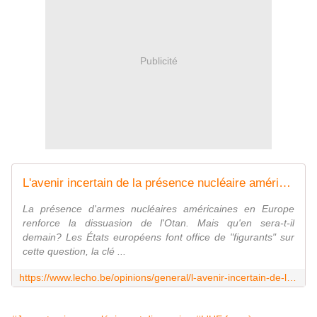
Publicité
L'avenir incertain de la présence nucléaire américaine en Europe
La présence d'armes nucléaires américaines en Europe
renforce la dissuasion de l'Otan. Mais qu'en sera-t-il
demain? Les États européens font office de "figurants" sur
cette question, la clé ...
https://www.lecho.be/opinions/general/l-avenir-incertain-de-la-presence-nucleaire-americaine-en-europe/10526481.html