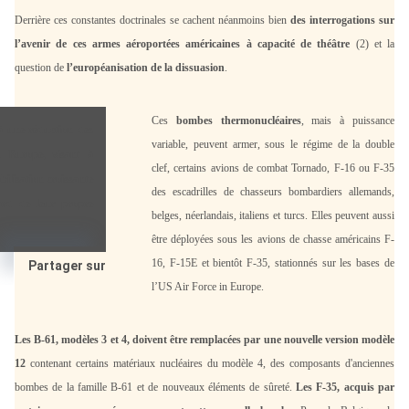
Derrière ces constantes doctrinales se cachent néanmoins bien
des interrogations sur
l’avenir de ces armes aéroportées américaines à capacité de théâtre
(2) et la
question de
l’européanisation de la dissuasion
.
Ces
bombes thermonucléaires
, mais à puissance
à une réduction des
variable, peuvent armer, sous le régime de la double
en Europe, visant à
clef, certains avions de combat Tornado, F-16 ou F-35
ilisation croissante
des escadrilles de chasseurs bombardiers allemands,
ard de leur propre
belges, néerlandais, italiens et turcs. Elles peuvent aussi
être déployées sous les avions de chasse américains F-
16, F-15E et bientôt F-35, stationnés sur les bases de
X
Partager sur
l’US Air Force in Europe.
Les B-61, modèles 3 et 4, doivent être remplacées par une nouvelle version modèle
12
contenant certains matériaux nucléaires du modèle 4, des composants d'anciennes
bombes de la famille B-61 et de nouveaux éléments de sûreté.
Les F-35, acquis par