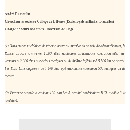
André Dumoulin
Chercheur associé au Collège de Défense (École royale militaire, Bruxelles)
Chargé de cours honoraire Université de Liège
(1) Hors stocks nucléaires de réserve active ou inactive ou en voie de démantèlement, la
Russie dispose d’environ 1.500 têtes nucléaires stratégiques opérationnelles sur
vecteurs et 2.000 têtes nucléaires tactiques ou de théâtre inférieur à 5.500 km de portée.
Les États-Unis disposent de 1.400 têtes opérationnelles et environ 500 tactiques ou de
théâtre.
(2) Présence estimée d’environ 100 bombes à gravité américaines B-61 modèle 3 et
modèle 4.