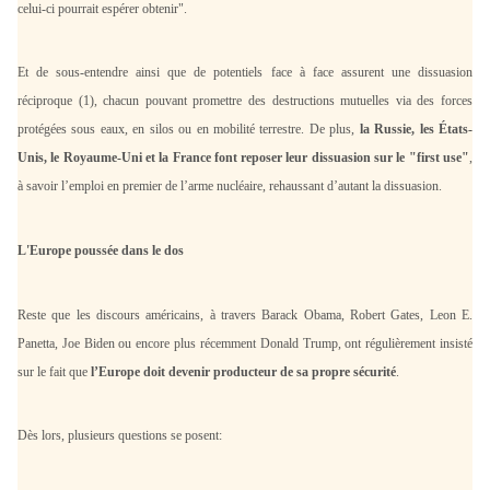
celui-ci pourrait espérer obtenir".
Et de sous-entendre ainsi que de potentiels face à face assurent une dissuasion
réciproque (1), chacun pouvant promettre des destructions mutuelles via des forces
protégées sous eaux, en silos ou en mobilité terrestre. De plus,
la Russie, les États-
Unis, le Royaume-Uni et la France font reposer leur dissuasion sur le "first use"
,
à savoir l’emploi en premier de l’arme nucléaire, rehaussant d’autant la dissuasion.
L'Europe poussée dans le dos
Reste que les discours américains, à travers Barack Obama, Robert Gates, Leon E.
Panetta, Joe Biden ou encore
plus récemment Donald Trump
, ont régulièrement insisté
sur le fait que
l’Europe doit devenir producteur de sa propre sécurité
.
Dès lors, plusieurs questions se posent: