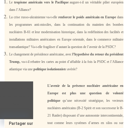
Le
tropisme américain vers le Pacifique
augure-t-il un véritable pilier européen
dans l’Alliance?
La crise russo-ukrainienne va-t-elle
renforcer le poids américain en Europe
dans
les programmes anti-missiles, dans la continuation du maintien des bombes
nucléaires B-61 et leur modernisation historique, dans la redéfinition des facilités et
installations militaires américaines en Europe orientale, dans le commerce militaire
transatlantique? Va-t-elle fragiliser d’autant la question de l’avenir de la PSDC?
Le changement de présidence américaine, avec
l’hypothèse du retour du président
Trump,
va-t-il rebattre les cartes au point d’affaiblir à la fois la PSDC et l’Alliance
atlantique via une
politique isolationnist
e avérée?
L’avenir de la présence nucléaire américaine en
les Russes et les
Europe est plus une question de volonté
s au rendez-vous, le
politique
qu’une nécessité stratégique, les vecteurs
nt un étalon de
nucléaires américains (B-2 Spirit et son successeur le B-
21 Raider) disposant d’une autonomie intercontinentale,
X
tout comme leurs systèmes d’armes en silos ou sur
Partager sur