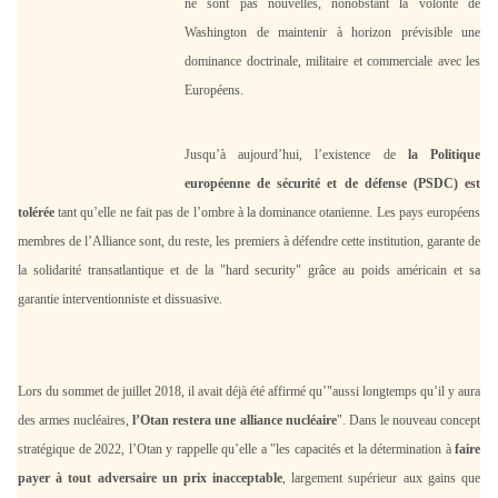
ne sont pas nouvelles, nonobstant la volonté de
Washington de maintenir à horizon prévisible une
dominance doctrinale, militaire et commerciale avec les
Européens.
Jusqu’à aujourd’hui, l’existence de
la Politique
européenne de sécurité et de défense (PSDC) est
tolérée
tant qu’elle ne fait pas de l’ombre à la dominance otanienne. Les pays européens
membres de l’Alliance sont, du reste, les premiers à défendre cette institution, garante de
la solidarité transatlantique et de la "hard security" grâce au poids américain et sa
garantie interventionniste et dissuasive.
Lors du sommet de juillet 2018, il avait déjà été affirmé qu’"aussi longtemps qu’il y aura
des armes nucléaires,
l’Otan restera une alliance nucléaire
". Dans le nouveau concept
stratégique de 2022, l’Otan y rappelle qu’elle a "les capacités et la détermination à
faire
payer à tout adversaire un prix inacceptable
, largement supérieur aux gains que