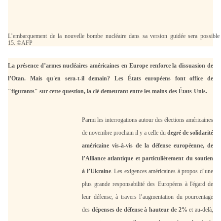
L’embarquement de la nouvelle bombe nucléaire dans sa version guidée sera possible
15.
©AFP
La présence d’armes nucléaires américaines en Europe renforce la dissuasion de
l’Otan. Mais qu'en sera-t-il demain? Les États européens font office de
"figurants" sur cette question, la clé demeurant entre les mains des États-Unis.
Parmi les interrogations autour des élections américaines
de novembre prochain il y a celle du
degré de solidarité
américaine vis-à-vis de la défense européenne, de
l’Alliance atlantique et particulièrement du soutien
à l’Ukraine
. Les exigences américaines à propos d’une
plus grande responsabilité des Européens à l'égard de
leur défense, à travers l’augmentation du pourcentage
des
dépenses de défense à hauteur de 2%
et au-delà,