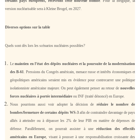
certains pays européens, recevront cette nouvelle bombe
. Pour la Belgique, la
version nucléarisable sera à Kleine Brogel, en 2027.
Diverses options sur la table
Quels sont dès lors les scénarios nucléaires possibles?
Le
maintien en l’état des dépôts nucléaires et la poursuite de la modernisation
des B-61
. Pressions du Congrès américain, menace russe et intérêts économiques et
géopolitiques américains seraient mis en évidence pour contrecarrer une politique
isolationniste américaine majeure. On peut également penser au retour de
nouvelles
forces nucléaires à portée intermédiaire
ou INF (traité dénoncé) en Europe.
Nous pourrions aussi voir adopter la décision de
réduire le nombre de
bombes/fermeture de certains dépôts WS-3
afin de contraindre davantage de pays
alliés à atteindre ou à dépasser les 2% de leur PIB en matière de dépenses de
défense. Parallèlement, on pourrait assister à une
réduction des effectifs
américains en Europe
, visant à pousser à une responsabilisation croissante des