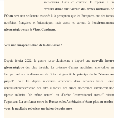
sous-marins. Dans ce contexte, la réponse à un
éventuel
débat sur l’avenir des armes nucléaires de
l’Otan
sera non seulement associée à la perception que les Européens ont des forces
nucléaires françaises et britanniques, mais aussi, et surtout, à
l’environnement
géostratégique sur le Vieux Continent
.
Vers une européanisation de la dissuasion?
Depuis février 2022, la guerre russo-ukrainienne a imposé une
nouvelle lecture
géostratégique
des plus instable. La présence d’armes nucléaires américaines en
Europe renforce la dissuasion de l’Otan et garantit
le principe de la "chèvre au
piquet"
pour les dépôts nucléaires américains dans certaines bases. Toute
neutralisation/destruction des sites d’accueil des armes américaines entraînerait une
riposte militaire "de même nature" ou d’ordre "conventionnel massif" visant
l’agresseur.
La confiance entre les Russes et les Américains n’étant plus au rendez-
vous, le nucléaire redevient un étalon de puissance.