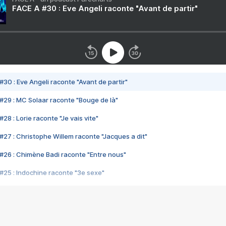
FACE A #30 : Eve Angeli raconte "Avant de partir"
#30 : Eve Angeli raconte "Avant de partir"
#29 : MC Solaar raconte "Bouge de là"
28 : Lorie raconte "Je vais vite"
#27 : Christophe Willem raconte "Jacques a dit"
#26 : Chimène Badi raconte "Entre nous"
#25 : Indochine raconte "3e sexe"
#24 : Zaho raconte "C'est chelou"
#23 : Patrick Bruel raconte "Au café des délices"