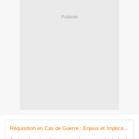
Publicité
Réquisition en Cas de Guerre : Enjeux et Implications dans le Contexte de la Loi de Programmation Militaire 2023-2030 - Mouton-Résilient | Survivalisme - Autonomie - Low-Tech