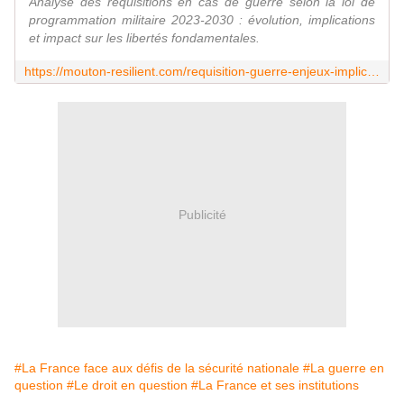
Analyse des réquisitions en cas de guerre selon la loi de
programmation militaire 2023-2030 : évolution, implications
et impact sur les libertés fondamentales.
https://mouton-resilient.com/requisition-guerre-enjeux-implications-loi-programmation-militaire-2023-2030/
Publicité
#La France face aux défis de la sécurité nationale
#La guerre en
question
#Le droit en question
#La France et ses institutions