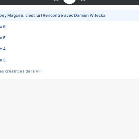
bey Maguire, c'est lui ! Rencontre avec Damien Witecka
e 6
e 5
e 4
e 3
s créatrices de la VF !
e 2
e 1
e Mektoub My Love arrive enfin ! Rencontre avec Shaïn Boumedine et Sal
i : après Toni en famille
elle réalise le bouleversant Dites lui que je l'aime
ais ! Rencontre autour de Vie privée de Rebecca Zlotowski