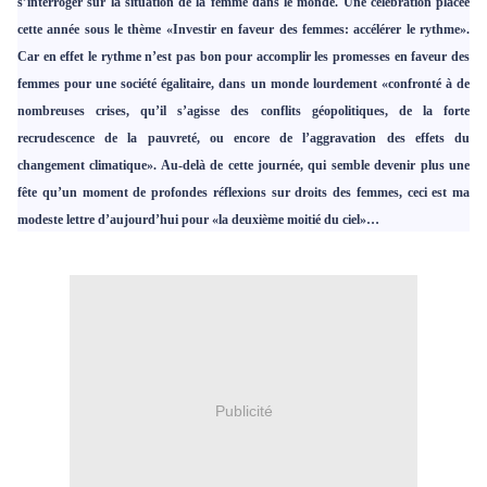
s’interroger sur la situation de la femme dans le monde. Une célébration placée
cette année sous le thème «Investir en faveur des femmes: accélérer le rythme».
Car en effet le rythme n’est pas bon pour accomplir les promesses en faveur des
femmes pour une société égalitaire, dans un monde lourdement «confronté à de
nombreuses crises, qu’il s’agisse des conflits géopolitiques, de la forte
recrudescence de la pauvreté, ou encore de l’aggravation des effets du
changement climatique». Au-delà de cette journée, qui semble devenir plus une
fête qu’un moment de profondes réflexions sur droits des femmes, ceci est ma
modeste lettre d’aujourd’hui pour «la deuxième moitié du ciel»…
Publicité