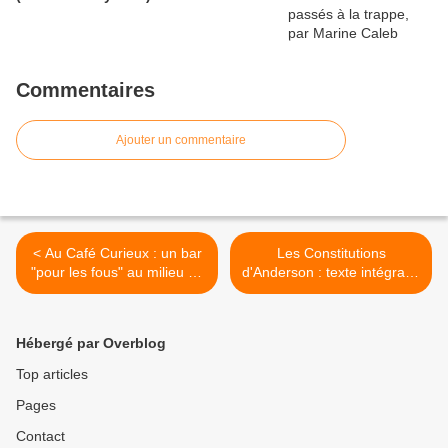
Commentaires
Ajouter un commentaire
< Au Café Curieux : un bar
Les Constitutions
"pour les fous" au milieu de
d'Anderson : texte intégral à
l'Essonne (France3-
télécharger >
regions.francetvinfo.fr)
Hébergé par Overblog
Top articles
Pages
Contact