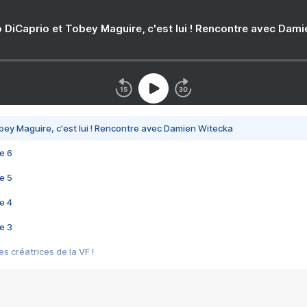
 DiCaprio et Tobey Maguire, c'est lui ! Rencontre avec Dam
bey Maguire, c'est lui ! Rencontre avec Damien Witecka
e 6
e 5
e 4
e 3
s créatrices de la VF !
e 2
e 1