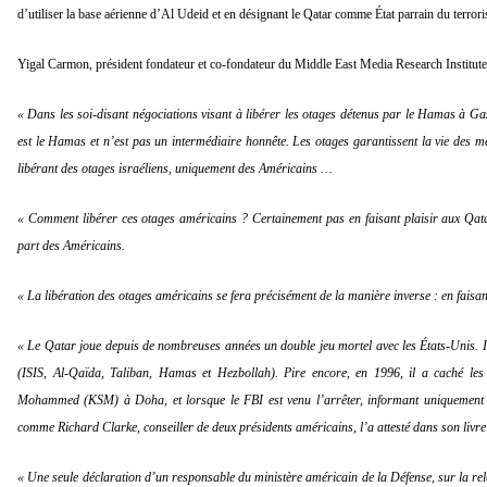
d’utiliser la base aérienne d’Al Udeid et en désignant le Qatar comme État parrain du terror
Yigal Carmon, président fondateur et co-fondateur du Middle East Media Research Institut
« Dans les soi-disant négociations visant à libérer les otages détenus par le Hamas à Ga
est le Hamas et n’est pas un intermédiaire honnête. Les otages garantissent la vie des 
libérant des otages israéliens, uniquement des Américains …
« Comment libérer ces otages américains ? Certainement pas en faisant plaisir aux Qatari
part des Américains.
« La libération des otages américains se fera précisément de la manière inverse : en fais
« Le Qatar joue depuis de nombreuses années un double jeu mortel avec les États-Unis. Il s
(ISIS, Al-Qaïda, Taliban, Hamas et Hezbollah). Pire encore, en 1996, il a caché les
Mohammed (KSM) à Doha, et lorsque le FBI est venu l’arrêter, informant uniquement
comme Richard Clarke, conseiller de deux présidents américains, l’a attesté dans son livre
« Une seule déclaration d’un responsable du ministère américain de la Défense, sur la relo