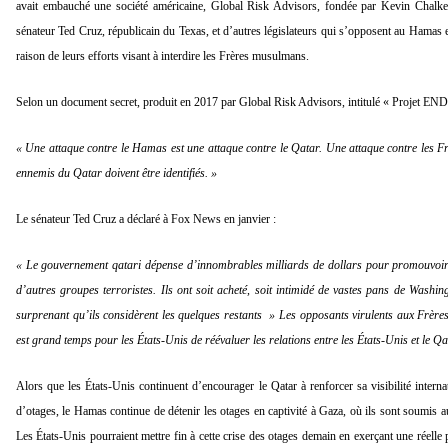
avait embauché une société américaine, Global Risk Advisors, fondée par Kevin Chalker
sénateur Ted Cruz, républicain du Texas, et d’autres législateurs qui s’opposent au Hamas 
raison de leurs efforts visant à interdire les Frères musulmans.
Selon un document secret, produit en 2017 par Global Risk Advisors, intitulé « Projet 
« Une attaque contre le Hamas est une attaque contre le Qatar. Une attaque contre les 
ennemis du Qatar doivent être identifiés. »
Le sénateur Ted Cruz a déclaré à Fox News en janvier :
« Le gouvernement qatari dépense d’innombrables milliards de dollars pour promouvoi
d’autres groupes terroristes. Ils ont soit acheté, soit intimidé de vastes pans de Washing
surprenant qu’ils considèrent les quelques restants » Les opposants virulents aux Frèr
est grand temps pour les États-Unis de réévaluer les relations entre les États-Unis et le Qa
Alors que les États-Unis continuent d’encourager le Qatar à renforcer sa visibilité intern
d’otages, le Hamas continue de détenir les otages en captivité à Gaza, où ils sont soumis aux
Les États-Unis pourraient mettre fin à cette crise des otages demain en exerçant une réell