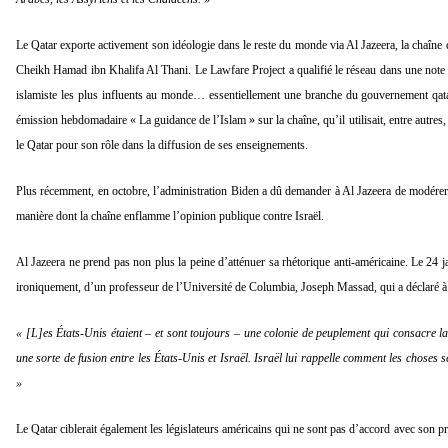
Le Qatar exporte activement son idéologie dans le reste du monde via Al Jazeera, la chaîne 
Cheikh Hamad ibn Khalifa Al Thani. Le Lawfare Project a qualifié le réseau dans une note
islamiste les plus influents au monde… essentiellement une branche du gouvernement qat
émission hebdomadaire « La guidance de l’Islam » sur la chaîne, qu’il utilisait, entre autres,
le Qatar pour son rôle dans la diffusion de ses enseignements.
Plus récemment, en octobre, l’administration Biden a dû demander à Al Jazeera de modérer 
manière dont la chaîne enflamme l’opinion publique contre Israël.
Al Jazeera ne prend pas non plus la peine d’atténuer sa rhétorique anti-américaine. Le 24 j
ironiquement, d’un professeur de l’Université de Columbia, Joseph Massad, qui a déclaré à 
« [L]es États-Unis étaient – ​​et sont toujours – une colonie de peuplement qui consacre l
une sorte de fusion entre les États-Unis et Israël. Israël lui rappelle comment les choses 
»
Le Qatar ciblerait également les législateurs américains qui ne sont pas d’accord avec so