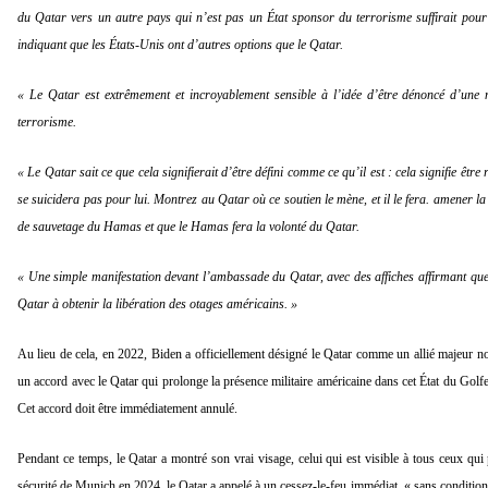
du Qatar vers un autre pays qui n’est pas un État sponsor du terrorisme suffirait pour
indiquant que les États-Unis ont d’autres options que le Qatar.
« Le Qatar est extrêmement et incroyablement sensible à l’idée d’être dénoncé d’une 
terrorisme.
« Le Qatar sait ce que cela signifierait d’être défini comme ce qu’il est : cela signifie êtr
se suicidera pas pour lui. Montrez au Qatar où ce soutien le mène, et il le fera. amener la
de sauvetage du Hamas et que le Hamas fera la volonté du Qatar.
« Une simple manifestation devant l’ambassade du Qatar, avec des affiches affirmant que 
Qatar à obtenir la libération des otages américains. »
Au lieu de cela, en 2022, Biden a officiellement désigné le Qatar comme un allié majeur 
un accord avec le Qatar qui prolonge la présence militaire américaine dans cet État du Golf
Cet accord doit être immédiatement annulé.
Pendant ce temps, le Qatar a montré son vrai visage, celui qui est visible à tous ceux qui 
sécurité de Munich en 2024, le Qatar a appelé à un cessez-le-feu immédiat, « sans condition