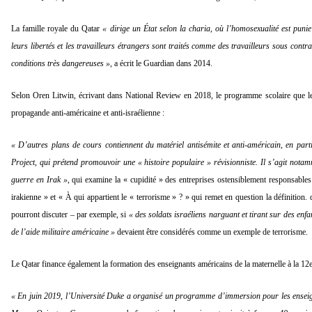
La famille royale du Qatar
« dirige un État selon la charia, où l’homosexualité est puni
leurs libertés et les travailleurs étrangers sont traités comme des travailleurs sous contrat
conditions très dangereuses »,
a écrit le Guardian dans 2014.
Selon Oren Litwin, écrivant dans National Review en 2018, le programme scolaire que le
propagande anti-américaine et anti-israélienne :
« D’autres plans de cours contiennent du matériel antisémite et anti-américain, en part
Project, qui prétend promouvoir une « histoire populaire » révisionniste. Il s’agit not
guerre en Irak »
, qui examine la « cupidité » des entreprises ostensiblement responsables
irakienne » et « À qui appartient le « terrorisme » ? » qui remet en question la définition. 
pourront discuter – par exemple, si
« des soldats israéliens narguant et tirant sur des enf
de l’aide militaire américaine »
devaient être considérés comme un exemple de terrorisme.
Le Qatar finance également la formation des enseignants américains de la maternelle à la 12e
« En juin 2019, l’Université Duke a organisé un programme d’immersion pour les enseign