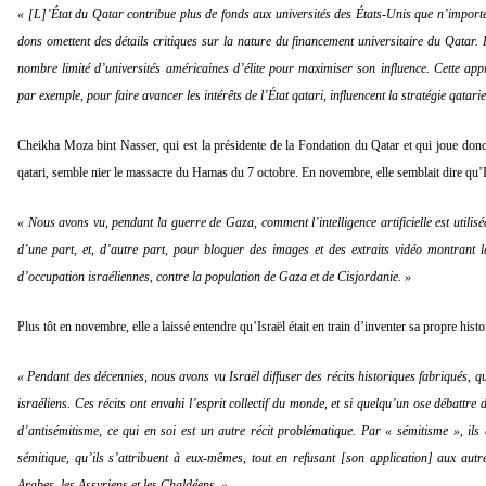
« [L]’État du Qatar contribue plus de fonds aux universités des États-Unis que n’importe
dons omettent des détails critiques sur la nature du financement universitaire du Qatar.
nombre limité d’universités américaines d’élite pour maximiser son influence. Cette app
par exemple, pour faire avancer les intérêts de l’État qatari, influencent la stratégie qatari
Cheikha Moza bint Nasser, qui est la présidente de la Fondation du Qatar et qui joue don
qatari, semble nier le massacre du Hamas du 7 octobre. En novembre, elle semblait dire qu’Is
« Nous avons vu, pendant la guerre de Gaza, comment l’intelligence artificielle est utilisé
d’une part, et, d’autre part, pour bloquer des images et des extraits vidéo montrant l
d’occupation israéliennes, contre la population de Gaza et de Cisjordanie. »
Plus tôt en novembre, elle a laissé entendre qu’Israël était en train d’inventer sa propre histoi
« Pendant des décennies, nous avons vu Israël diffuser des récits historiques fabriqués, q
israéliens. Ces récits ont envahi l’esprit collectif du monde, et si quelqu’un ose débattre d
d’antisémitisme, ce qui en soi est un autre récit problématique. Par « sémitisme », ils 
sémitique, qu’ils s’attribuent à eux-mêmes, tout en refusant [son application] aux aut
Arabes, les Assyriens et les Chaldéens. »