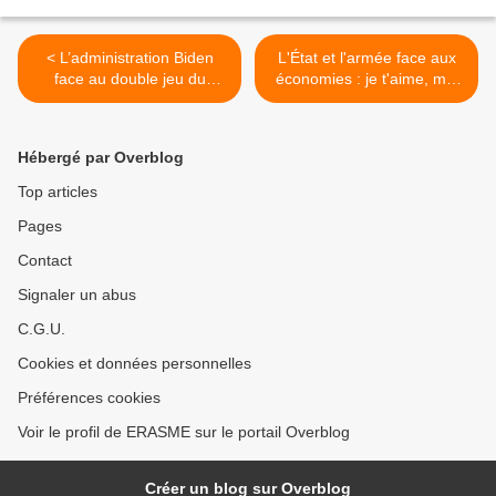
< L’administration Biden
L'État et l'armée face aux
face au double jeu du
économies : je t'aime, moi
Qatar, par Marc Semo
non plus | INA >
(Jforum.fr & challenges.fr)
Hébergé par Overblog
Top articles
Pages
Contact
Signaler un abus
C.G.U.
Cookies et données personnelles
Préférences cookies
Voir le profil de ERASME sur le portail Overblog
Créer un blog sur Overblog