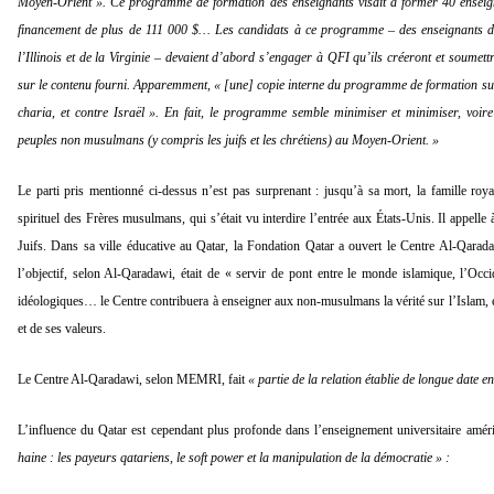
Moyen-Orient ». Ce programme de formation des enseignants visait à former 40 enseign
financement de plus de 111 000 $… Les candidats à ce programme – des enseignants de d
l’Illinois et de la Virginie – devaient d’abord s’engager à QFI qu’ils créeront et soum
sur le contenu fourni. Apparemment, « [une] copie interne du programme de formation sugg
charia, et contre Israël ». En fait, le programme semble minimiser et minimiser, voire 
peuples non musulmans (y compris les juifs et les chrétiens) au Moyen-Orient. »
Le parti pris mentionné ci-dessus n’est pas surprenant : jusqu’à sa mort, la famille ro
spirituel des Frères musulmans, qui s’était vu interdire l’entrée aux États-Unis. Il appelle
Juifs. Dans sa ville éducative au Qatar, la Fondation Qatar a ouvert le Centre Al-Qarad
l’objectif, selon Al-Qaradawi, était de « servir de pont entre le monde islamique, l’Occide
idéologiques… le Centre contribuera à enseigner aux non-musulmans la vérité sur l’Islam,
et de ses valeurs.
Le Centre Al-Qaradawi, selon MEMRI, fait
« partie de la relation établie de longue date e
L’influence du Qatar est cependant plus profonde dans l’enseignement universitaire améric
haine : les payeurs qatariens, le soft power et la manipulation de la démocratie » :