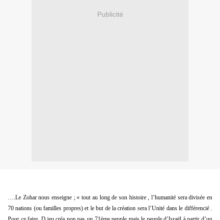
Publicité
….Le Zohar nous enseigne ; « tout au long de son histoire , l’humanité sera divisée en 
70 nations (ou familles propres) et le but de la création sera l’Unité dans le différencié . 
Pour ce faire, D.ieu créa non pas un 71ème peuple mais le peuple d’Israël à partir d’un 