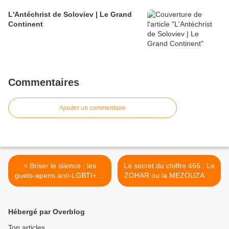
L'Antéchrist de Soloviev | Le Grand
Continent
Commentaires
Ajouter un commentaire
< Briser le silence : les
Le secret du chiffre 466 : Le
guets-apens anti-LGBTI+ et
ZOHAR ou la MEZOUZA du
leurs victimes - Fondation
monde - Eric Daniel El-Baze
Jean-Jaurès
- secrets de Kabbale >
Hébergé par Overblog
Top articles