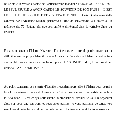
Ici se situe la véritable racine de l’antisémitisme mondial ; PARCE QU’ISRAEL EST 
LE SEUL PEUPLE A AVOIR GARDE LE SOUVENIR DE SON PASSE ; IL EST 
LE SEUL PEUPLE QUI EST ET RESTERA ETERNEL !... Cette Qualité essentielle 
conférée par l’Archange Mikhael permettra à Israel de sauvegarder la Lumière ou la 
mémoire des 70 Nations afin que soit unifié le différencié dans la véritable Unité du 
EMET !
En se soumettant à l’Islamo Nazisme , l’occident est en cours de perdre totalement et 
définitivement sa propre Identité . Cette Alliance de l’occident à l’Islam radical se fera 
via une Idéologie commune et malsaine appelée L’ANTISIONISME ; le nom moderne 
donné à L’ANTISEMITISME !
Au point culminant de sa perte d’identité, l’occident alors allié à l’Islam pour détruire 
Israël combattra aux portes de Jérusalem et c’est précisément à ce moment-là que se fera 
la Révélation ! C’est ce que sous-entend la prophetie d’Ezechiel 36,25 « Je répandrai 
alors sur vous une eau pure, et vous serez purifiés; je vous purifierai de toutes vos 
souillures et de toutes vos idoles ( ou idéologies – l’antisémitisme et l’antisionisme ) »