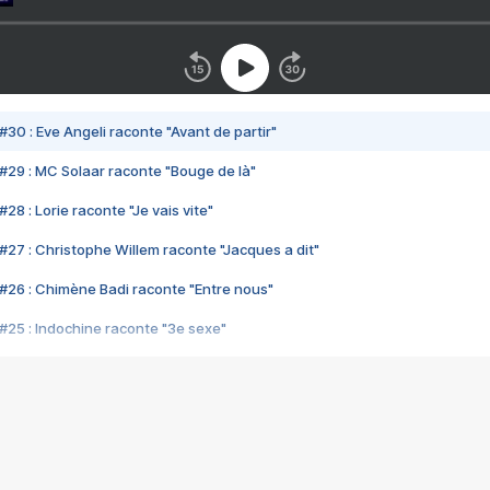
#30 : Eve Angeli raconte "Avant de partir"
#29 : MC Solaar raconte "Bouge de là"
28 : Lorie raconte "Je vais vite"
#27 : Christophe Willem raconte "Jacques a dit"
#26 : Chimène Badi raconte "Entre nous"
#25 : Indochine raconte "3e sexe"
#24 : Zaho raconte "C'est chelou"
#23 : Patrick Bruel raconte "Au café des délices"
#22 : Kyo raconte "Le chemin"
#21 : Nolwenn Leroy raconte "Cassé"