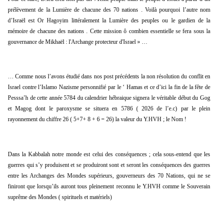
prélèvement de la Lumière de chacune des 70 nations . Voilà pourquoi l’autre nom 
d’Israël est Or Hagoyim littéralement la Lumière des peuples ou le gardien de la 
mémoire de chacune des nations . Cette mission ô combien essentielle se fera sous la 
gouvernance de Mikhaël : l'Archange protecteur d'Israel » …
… Comme nous l’avons étudié dans nos post précédents la non résolution du conflit en 
Israel contre l’Islamo Nazisme personnifié par le ‘ Hamas et ce d’ici la fin de la fête de 
Pesssa’h de cette année 5784 du calendrier hébraique signera le véritable début du Gog 
et Magog dont le paroxysme se situera en 5786 ( 2026 de l’e.c) par le plein 
rayonnement du chiffre 26 ( 5+7+ 8 + 6 = 26) la valeur du Y.HVH ; le Nom !
Dans la Kabbalah notre monde est celui des conséquences ; cela sous-entend que les 
guerres qui s’y produisent et se produiront sont et seront les conséquences des guerres 
entre les Archanges des Mondes supérieurs, gouverneurs des 70 Nations, qui ne se 
finiront que lorsqu’ils auront tous pleinement reconnu le Y.HVH comme le Souverain 
suprême des Mondes ( spirituels et matériels)