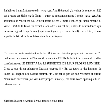
En hébreu l’antisémitisme se dit אנטישמיות AntiShémiouth ; la valeur de ce mot est 826 
et sa racine est Shém שמ le Nom … quant au mot antisionisme il se dit אנטי ציונות Anti 
Tsionouth sa valeur est 632 .Valeur totale de ces 2 mots 1458 ce qui nous ramène au 
verset 1458 de la Torah ; le verset « Gen 48:6 » où est dit ; « alors ta descendance, que 
tu auras engendrée après eux ( qui auront guerroyé contre Israël) , sera à toi, et sera 
appelée du NOM de leurs frères dans leur héritage » `
Ce retour ou cette réattribution du NOM ( ou de l’identité propre ) à chacune des 70 
nations est le moment où l’humanité reconnaitra ENFIN le droit à l’existence d’Israël et 
corrélativement LE DROIT A LA RESURGENCE DE LEUR PROPRE LUMIERE . 
C’est ce que dit en substance Zacharie chapitre 8 « En ces jours-là, dix hommes de 
toutes les langues des nations saisiront un Juif par le pan de son vêtement et diront: 
Nous irons avec vous ( ou vers notre propre Lumière) , car nous avons appris que D.ieu 
est avec vous ».
Shabbat Shalom et Amitiés à vous toutes et vous tous