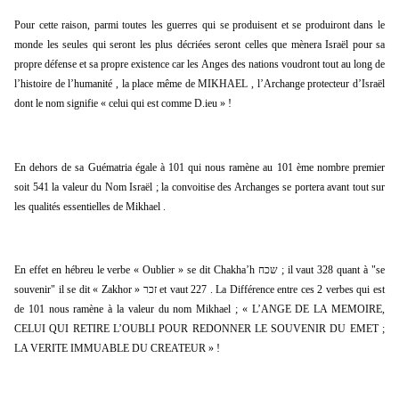
Pour cette raison, parmi toutes les guerres qui se produisent et se produiront dans le 
monde les seules qui seront les plus décriées seront celles que mènera Israël pour sa 
propre défense et sa propre existence car les Anges des nations voudront tout au long de 
l’histoire de l’humanité , la place même de MIKHAEL , l’Archange protecteur d’Israël 
dont le nom signifie « celui qui est comme D.ieu » !
En dehors de sa Guématria égale à 101 qui nous ramène au 101 ème nombre premier 
soit 541 la valeur du Nom Israël ; la convoitise des Archanges se portera avant tout sur 
les qualités essentielles de Mikhael .
En effet en hébreu le verbe « Oublier » se dit Chakha’h שכח ; il vaut 328 quant à "se 
souvenir" il se dit « Zakhor » זכר et vaut 227 . La Différence entre ces 2 verbes qui est 
de 101 nous ramène à la valeur du nom Mikhael ; « L’ANGE DE LA MEMOIRE, 
CELUI QUI RETIRE L’OUBLI POUR REDONNER LE SOUVENIR DU EMET ; 
LA VERITE IMMUABLE DU CREATEUR » !