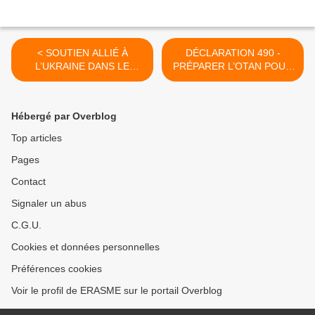
< SOUTIEN ALLIÉ À
DÉCLARATION 490 -
L’UKRAINE DANS LE
PRÉPARER L’OTAN POUR
CADRE DE LA GUERRE
LES GÉNÉRATIONS
DÉCLENCHÉE PAR LA
FUTURES AU SOMMET DE
RUSSIE, par Rick Larsen
WASHINGTON 27 mai 2024
Hébergé par Overblog
(États-Unis) - AVANT-
Adoptée en séance plénière
PROJET DE RAPPORT 07
de la session de printemps
Top articles
mai 2024
de l’Assemblée
Pages
parlementaire de l’OTAN le
lundi 27 mai 2024 à Sofia
Contact
(Bulgarie) >
Signaler un abus
C.G.U.
Cookies et données personnelles
Préférences cookies
Voir le profil de ERASME sur le portail Overblog