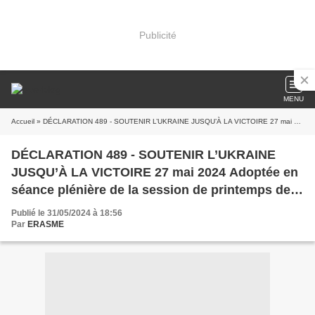
Publicité
MENU
Accueil
» DÉCLARATION 489 - SOUTENIR L’UKRAINE JUSQU’À LA VICTOIRE 27 mai 2024 Adoptée en séance plénière de la session de printemps de l’Assemblée parlementaire de l’OTAN le lundi 27 mai 2024 à Sofia (Bulgarie)
DÉCLARATION 489 - SOUTENIR L’UKRAINE
JUSQU’À LA VICTOIRE 27 mai 2024 Adoptée en
séance plénière de la session de printemps de
l’Assemblée parlementaire de l’OTAN le lundi 27
Publié le 31/05/2024 à 18:56
mai 2024 à Sofia (Bulgarie)
Par
ERASME