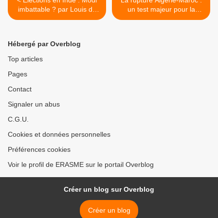
< Élections en Inde : Modi
La rupture Algérie-Maroc :
imbattable ? par Louis du
un test majeur pour la
Breil (contrepoints.org)
coopération euro-
méditerranéenne, par
Yasmine Ketfi (Observatoire
Hébergé par Overblog
du Maghreb- IRIS) >
Top articles
Pages
Contact
Signaler un abus
C.G.U.
Cookies et données personnelles
Préférences cookies
Voir le profil de ERASME sur le portail Overblog
Créer un blog sur Overblog
Créer un blog