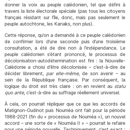
donner la voix au peuple calédonien, tel que défini à
travers la liste électorale spéciale (pas tous les citoyens
français résidant sur l’île, donc, mais pas seulement le
peuple autochtone, les Kanaks, non plus).
Cette réponse, qu’on a demandé à ce peuple calédonien
de confirmer lors d’une seconde puis d’une troisième
consultation, a été de dire non à l’indépendance. Le
peuple calédonien s’étant prononcé, le processus de
décolonisation-autodétermination est fini : la Nouvelle-
Calédonie a choisi d’être décolonisée – c’est-à-dire de
décider librement,
par elle-même
, de son avenir – au
sein de la République française. Par conséquent, la
logique du droit est très claire : on en revient au
statu
quo ante
, c’est-à-dire au suffrage réellement universel.
À cela, on pourrait répliquer que ce que les accords de
Matignon-Oudinot puis Nouméa ont fait pour la période
1988-2021 (fin du « processus de Nouméa »), un nouvel
accord – une sorte de « Nouméa II » – pourrait le refaire
pour une période nouvelle. Techniquement, c’est exact ;