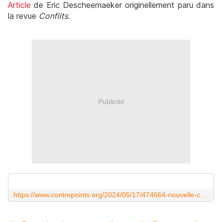
Article
de Eric Descheemaeker originellement paru dans
la revue
Conflits
.
Publicité
https://www.contrepoints.org/2024/05/17/474664-nouvelle-caledonie-le-triple-piege-se-referme-sur-paris