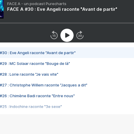
FACE A - un podcast Purecharts
FACE A #30 : Eve Angeli raconte "Avant de partir"
#30 : Eve Angeli raconte "Avant de partir"
#29 : MC Solaar raconte "Bouge de là"
28 : Lorie raconte "Je vais vite"
#27 : Christophe Willem raconte "Jacques a dit"
#26 : Chimène Badi raconte "Entre nous"
#25 : Indochine raconte "3e sexe"
#24 : Zaho raconte "C'est chelou"
#23 : Patrick Bruel raconte "Au café des délices"