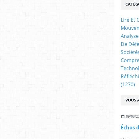
CATÉG
Lire E
Mouve
Analyse
De Déf
Société
Compren
Technol
Réfléch
(1270)
VOUS A
09/08/2