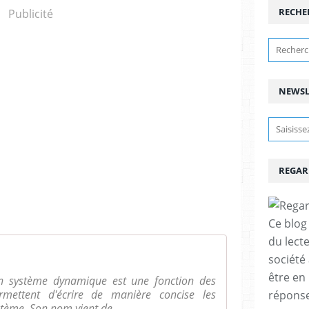
RECHE
Publicité
NEWSL
REGAR
Ce blog 
du lect
société
être en
un système dynamique est une fonction des
mettent d'écrire de manière concise les
réponses
ème. Son nom vient de ...