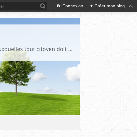
Connexion
+
Créer mon blog
Ce blog est destiné à stimuler l'intérêt du lecteur pour des questions de société auxquelles tout citoyen doit être en mesure d'apporter des réponses, individuelles ou collectives, en conscience et en responsabilité !