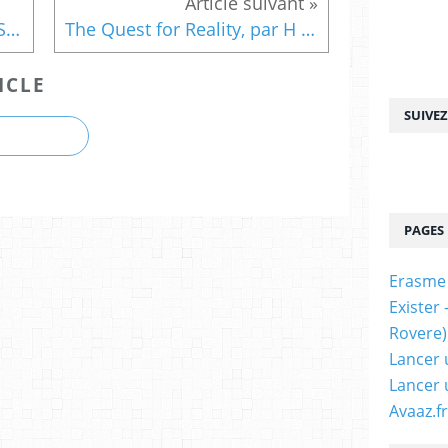
Antimatière détectée sur l'ISS : une fenêtre sur une nouvelle physique, par Julien Claudet (trustmyscience.com)
The Quest for Reality, par H Zejli, F Margnat, G d’Agostini, J P Petit (version 1)
ICLE
SUIVE
PAGES
Erasme
Exister
Rovere)
Lancer 
Lancer 
Avaaz.fr