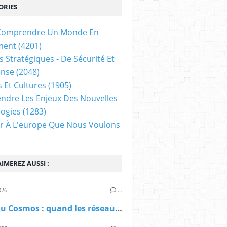
ORIES
t Comprendre Un Monde En
ment
(4201)
s Stratégiques - De Sécurité Et
ense
(2048)
s Et Cultures
(1905)
dre Les Enjeux Des Nouvelles
ogies
(1283)
ir À L'europe Que Nous Voulons
IMEREZ AUSSI :
026
…
Échos du Cosmos : quand les réseaux de l'Univers rencontrent ceux du Corps et de l'Esprit