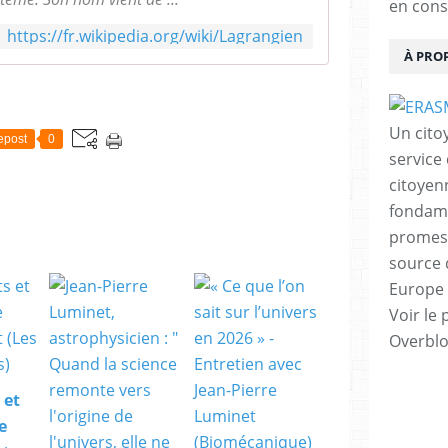
en cons
https://fr.wikipedia.org/wiki/Lagrangien
À PRO
Un cito
epost
0
service
citoyen
fondame
promess
source 
Europe 
Voir le 
Overbl
 et
e