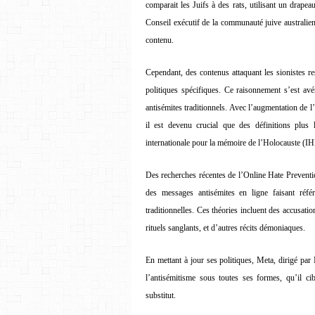
comparait les Juifs à des rats, utilisant un drapeau
Conseil exécutif de la communauté juive australie
contenu.
Cependant, des contenus attaquant les sionistes res
politiques spécifiques. Ce raisonnement s’est avé
antisémites traditionnels. Avec l’augmentation de 
il est devenu crucial que des définitions plus 
internationale pour la mémoire de l’Holocauste (I
Des recherches récentes de l’Online Hate Preventio
des messages antisémites en ligne faisant réfé
traditionnelles. Ces théories incluent des accusati
rituels sanglants, et d’autres récits démoniaques.
En mettant à jour ses politiques, Meta, dirigé pa
l’antisémitisme sous toutes ses formes, qu’il ci
substitut.