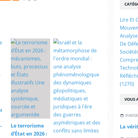
CATÉG
Lire E
Mouve
Analyse
De Déf
Société
Compren
Technol
Réfléch
(1270)
VOUS A
u
31/07/2
-
Le terrorisme
d’État en 2026 :