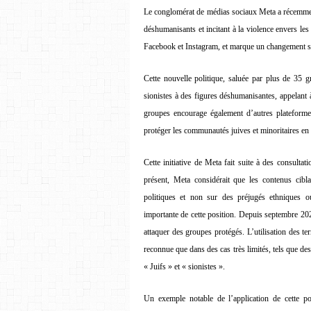
Le conglomérat de médias sociaux Meta a récemment 
déshumanisants et incitant à la violence envers les 
Facebook et Instagram, et marque un changement sign
Cette nouvelle politique, saluée par plus de 35 g
sionistes à des figures déshumanisantes, appelant 
groupes encourage également d’autres plateform
protéger les communautés juives et minoritaires en 
Cette initiative de Meta fait suite à des consulta
présent, Meta considérait que les contenus cibla
politiques et non sur des préjugés ethniques o
importante de cette position. Depuis septembre 20
attaquer des groupes protégés. L’utilisation des ter
reconnue que dans des cas très limités, tels que 
« Juifs » et « sionistes ».
Un exemple notable de l’application de cette p