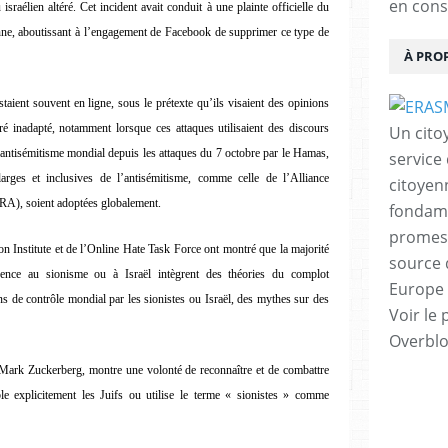
en cons
 israélien altéré. Cet incident avait conduit à une plainte officielle du
nne, aboutissant à l’engagement de Facebook de supprimer ce type de
À PRO
taient souvent en ligne, sous le prétexte qu’ils visaient des opinions
ré inadapté, notamment lorsque ces attaques utilisaient des discours
Un cito
l’antisémitisme mondial depuis les attaques du 7 octobre par le Hamas,
service
larges et inclusives de l’antisémitisme, comme celle de l’Alliance
citoyen
HRA), soient adoptées globalement.
fondame
promess
n Institute et de l’Online Hate Task Force ont montré que la majorité
source 
rence au sionisme ou à Israël intègrent des théories du complot
Europe 
ons de contrôle mondial par les sionistes ou Israël, des mythes sur des
Voir le 
Overbl
r Mark Zuckerberg, montre une volonté de reconnaître et de combattre
ble explicitement les Juifs ou utilise le terme « sionistes » comme