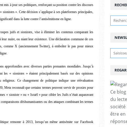
RECHE
mis à jour ses politiques, renforçant sa position contre les discours
« sionistes ». Cette décision s’applique à ses plateformes principales,
ificatif dans la lutte contre l’antisémitisme en ligne.
roupes juifs et sionistes, vise à éliminer les contenus comparant les
NEWSL
à leur nuire, ou niant leur existence. Une déclaration commune de ces
es, comme X (anciennement Twitter), à emboîter le pas pour mieux
ligne.
tions approfondies avec diverses parties prenantes mondiales. Jusqu’à
REGAR
nt les « sionistes » étaient principalement basés sur des opinions
u religieux. Ce changement de politique indique une réévaluation
20, Meta reconnaît que certains termes peuvent servir de proxies pour
Ce blog 
mes « sioniste » ou « Israël » pour cibler les Juifs n’était auparavant
du lect
des comparaisons déshumanisantes ou des attaques combinant les termes
société
être en
réponses
olitique remonte à 2013, lorsqu’un même antisémite sur Facebook