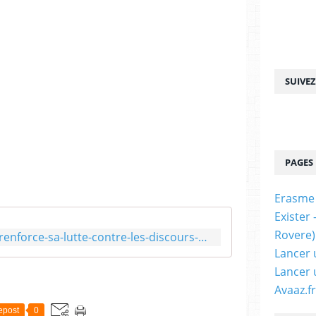
SUIVE
PAGES
Erasme
Exister
Rovere)
https://www.jforum.fr/meta-renforce-sa-lutte-contre-les-discours-de-haine-ciblant-les-sionistes.html
Lancer 
Lancer 
Avaaz.fr
epost
0