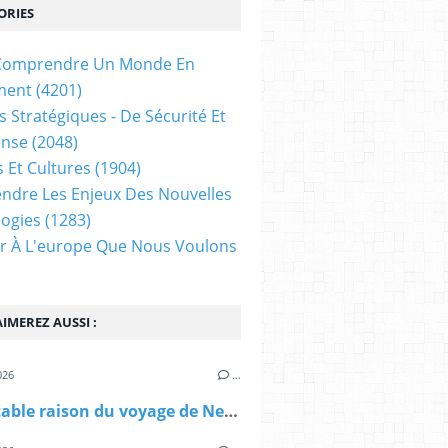
ORIES
t Comprendre Un Monde En
ment
(4201)
s Stratégiques - De Sécurité Et
ense
(2048)
s Et Cultures
(1904)
dre Les Enjeux Des Nouvelles
ogies
(1283)
ir À L'europe Que Nous Voulons
IMEREZ AUSSI :
026
…
La véritable raison du voyage de Netanyahu à Washington - Jforum.fr