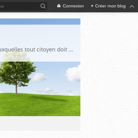
Connexion
+
Créer mon blog
Ce blog est destiné à stimuler l'intérêt du lecteur pour des questions de société auxquelles tout citoyen doit être en mesure d'apporter des réponses, individuelles ou collectives, en conscience et en responsabilité !