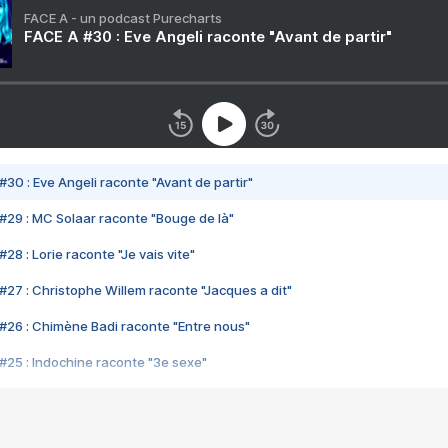
FACE A - un podcast Purecharts
FACE A #30 : Eve Angeli raconte "Avant de partir"
#30 : Eve Angeli raconte "Avant de partir"
#29 : MC Solaar raconte "Bouge de là"
28 : Lorie raconte "Je vais vite"
#27 : Christophe Willem raconte "Jacques a dit"
#26 : Chimène Badi raconte "Entre nous"
#25 : Indochine raconte "3e sexe"
#24 : Zaho raconte "C'est chelou"
#23 : Patrick Bruel raconte "Au café des délices"