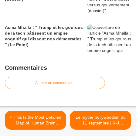
Asma Mhalla : " Trump et les gourous
de la tech bâtissent un empire
cognitif qui dissout nos démocraties
" (Le Point)
Commentaires
Ajouter un commentaire
< This Is the Most Detailed
Le mythe hollywoodien du
Map of Human Brain
11 septembre | K-J
Connections Ever Made
l’ingénieur a enquêté à
(wired.com)
partir des travaux de Judy