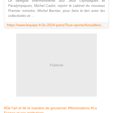
Le délégué interministériel aux Jeux Olympiques et
Paralympiques, Michel Cadot, rejoint le cabinet du nouveau
Premier ministre, Michel Barnier, pour faire le lien avec les
collectivités et ...
https://www.lequipe.fr/Jo-2024-paris/Tous-sports/Actualites/Michel-cadot-rejoint-le-cabinet-du-nouveau-premier-ministre-michel-barnier/1506939
Publicité
#De l'art et de la manière de gouverner
#Nominations
#La
France et ses institutions