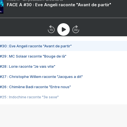
FACE A #30 : Eve Angeli raconte "Avant de partir"
#30 : Eve Angeli raconte "Avant de partir"
#29 : MC Solaar raconte "Bouge de là"
28 : Lorie raconte "Je vais vite"
#27 : Christophe Willem raconte "Jacques a dit"
#26 : Chimène Badi raconte "Entre nous"
#25 : Indochine raconte "3e sexe"
#24 : Zaho raconte "C'est chelou"
#23 : Patrick Bruel raconte "Au café des délices"