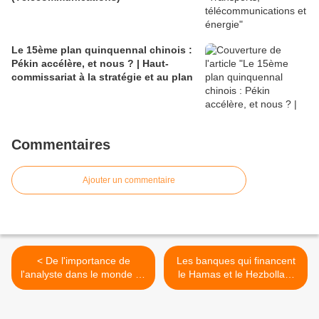
Le 15ème plan quinquennal chinois :
Pékin accélère, et nous ? | Haut-
commissariat à la stratégie et au plan
Commentaires
Ajouter un commentaire
< De l'importance de
Les banques qui financent
l'analyste dans le monde du
le Hamas et le Hezbollah,
renseignement (1/3), par le
par Adi Nirman - JForum.fr
Général Jean-Pierre Meyer
avec ILH >
/ Cercle K2