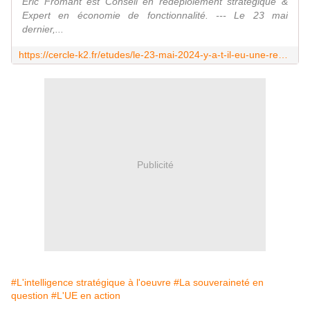
Eric Fromant est Conseil en redéploiement stratégique &
Expert en économie de fonctionnalité. --- Le 23 mai
dernier,...
https://cercle-k2.fr/etudes/le-23-mai-2024-y-a-t-il-eu-une-revolution-dans-les-instances-europeennes
Publicité
#L'intelligence stratégique à l'oeuvre
#La souveraineté en
question
#L'UE en action