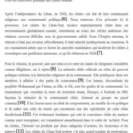
Prise de conscience politique des chiites libanais
Après l’indépendance du Liban, en 1943, les chiites ont fait de leur communauté
[6]
religieuse une communauté politique
. Nous tenterons d’en présenter ici le
processus. Les chiites du Liban-Sud, enclave majoritairement chiite dans un
environnement globalement sunnite, entretinrent au cours des siècles antérieurs des
relations souvent difficiles avec le gouvernement califal. Sous l’Empire ottoman, le
chiisme n’était pas reconnu officiellement, il était rattaché juridiquement au sunnisme. Il
est couramment admis que ce furent les autorités mandataires qui incitèrent les chiites à
[7]
revendiquer une juridiction autonome, ce qu’ils obtinrent en 1926
.
Pour le chiisme, le pouvoir, tant que celui-ci est entre les mains de dirigeants considérés
[8]
comme illégitimes, est à rejeter
. La mémoire chiite véhicule un refus du pouvoir
politique extérieur à la hiérarchie religieuse de la communauté. Elle prédispose donc ses
[9]
membres à adhérer à des partis de contestation
. Les imams, descendants du
prophète Muhammad par Fatima, sa fille, et Ali, sont les guides de la communauté. Le
traumatisme que constitue la mort du troisième imam, Husayn, à Karbala en 680,
façonna la mémoire de la communauté chiite, donnant au groupe un passé
[10]
commun
. Il lui fournit aussi un idéal de comportement, un modèle de vie politique
et fit naître une série de rituels qui constituent une des spécificités du culte chiite
[11]
duodécimain
. Cet événement fondateur qui crée la conscience chiite du martyre
comme mort exemplaire, est commémoré annuellement dans le cadre de
‘achûrâ
. Pour
les chiites, l’histoire est produite par deux catégories d’acteurs, les bourreaux et les
[12]
martyrs
. Les chiites du Liban-Sud avaient « le plus grand nombre de motivations,