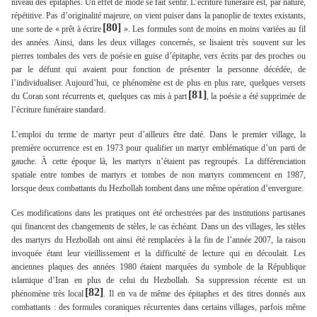
niveau des épitaphes. Un effet de mode se fait sentir. L’écriture funéraire est, par nature,
répétitive. Pas d’originalité majeure, on vient puiser dans la panoplie de textes existants,
[80]
une sorte de « prêt à écrire
». Les formules sont de moins en moins variées au fil
des années. Ainsi, dans les deux villages concernés, se lisaient très souvent sur les
pierres tombales des vers de poésie en guise d’épitaphe, vers écrits par des proches ou
par le défunt qui avaient pour fonction de présenter la personne décédée, de
l’individualiser. Aujourd’hui, ce phénomène est de plus en plus rare, quelques versets
[81]
du Coran sont récurrents et, quelques cas mis à part
, la poésie a été supprimée de
l’écriture funéraire standard.
L’emploi du terme de martyr peut d’ailleurs être daté. Dans le premier village, la
première occurrence est en 1973 pour qualifier un martyr emblématique d’un parti de
gauche. À cette époque là, les martyrs n’étaient pas regroupés. La différenciation
spatiale entre tombes de martyrs et tombes de non martyrs commencent en 1987,
lorsque deux combattants du Hezbollah tombent dans une même opération d’envergure.
Ces modifications dans les pratiques ont été orchestrées par des institutions partisanes
qui financent des changements de stèles, le cas échéant. Dans un des villages, les stèles
des martyrs du Hezbollah ont ainsi été remplacées à la fin de l’année 2007, la raison
invoquée étant leur vieillissement et la difficulté de lecture qui en découlait. Les
anciennes plaques des années 1980 étaient marquées du symbole de la République
islamique d’Iran en plus de celui du Hezbollah. Sa suppression récente est un
[82]
phénomène très local
. Il en va de même des épitaphes et des titres donnés aux
combattants : des formules coraniques récurrentes dans certains villages, parfois même