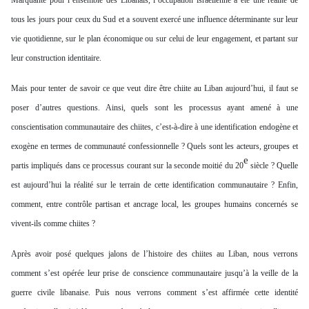
Marquante pour l’ensemble des Libanais, l’occupation israélienne a été une réalité de
tous les jours pour ceux du Sud et a souvent exercé une influence déterminante sur leur
vie quotidienne, sur le plan économique ou sur celui de leur engagement, et partant sur
leur construction identitaire.
Mais pour tenter de savoir ce que veut dire être chiite au Liban aujourd’hui, il faut se
poser d’autres questions. Ainsi, quels sont les processus ayant amené à une
conscientisation communautaire des chiites, c’est-à-dire à une identification endogène et
exogène en termes de communauté confessionnelle ? Quels sont les acteurs, groupes et
e
partis impliqués dans ce processus courant sur la seconde moitié du 20
siècle ? Quelle
est aujourd’hui la réalité sur le terrain de cette identification communautaire ? Enfin,
comment, entre contrôle partisan et ancrage local, les groupes humains concernés se
vivent-ils comme chiites ?
Après avoir posé quelques jalons de l’histoire des chiites au Liban, nous verrons
comment s’est opérée leur prise de conscience communautaire jusqu’à la veille de la
guerre civile libanaise. Puis nous verrons comment s’est affirmée cette identité