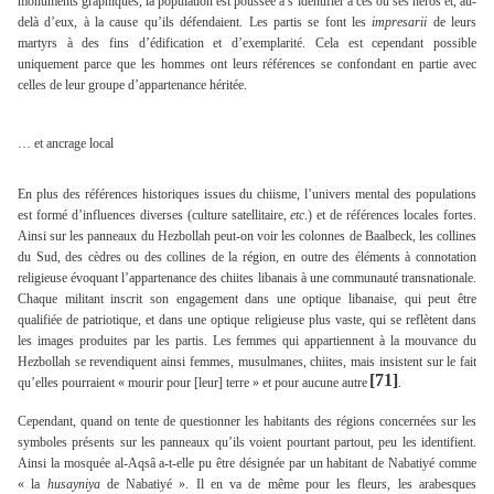
monuments graphiques, la population est poussée à s’identifier à ces ou ses héros et, au-
delà d’eux, à la cause qu’ils défendaient. Les partis se font les
impresarii
de leurs
martyrs à des fins d’édification et d’exemplarité. Cela est cependant possible
uniquement parce que les hommes ont leurs références se confondant en partie avec
celles de leur groupe d’appartenance héritée.
… et ancrage local
En plus des références historiques issues du chiisme, l’univers mental des populations
est formé d’influences diverses (culture satellitaire,
etc
.) et de références locales fortes.
Ainsi sur les panneaux du Hezbollah peut-on voir les colonnes de Baalbeck, les collines
du Sud, des cèdres ou des collines de la région, en outre des éléments à connotation
religieuse évoquant l’appartenance des chiites libanais à une communauté transnationale.
Chaque militant inscrit son engagement dans une optique libanaise, qui peut être
qualifiée de patriotique, et dans une optique religieuse plus vaste, qui se reflètent dans
les images produites par les partis. Les femmes qui appartiennent à la mouvance du
Hezbollah se revendiquent ainsi femmes, musulmanes, chiites, mais insistent sur le fait
[71]
qu’elles pourraient « mourir pour [leur] terre » et pour aucune autre
.
Cependant, quand on tente de questionner les habitants des régions concernées sur les
symboles présents sur les panneaux qu’ils voient pourtant partout, peu les identifient.
Ainsi la mosquée al-Aqsâ a-t-elle pu être désignée par un habitant de Nabatiyé comme
« la
husayniya
de Nabatiyé ». Il en va de même pour les fleurs, les arabesques