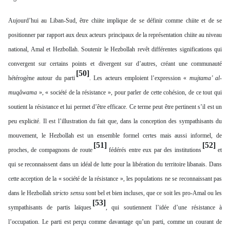
Aujourd’hui au Liban-Sud, être chiite implique de se définir comme chiite et de se
positionner par rapport aux deux acteurs principaux de la représentation chiite au niveau
national, Amal et Hezbollah. Soutenir le Hezbollah revêt différentes significations qui
convergent sur certains points et divergent sur d’autres, créant une communauté
[50]
hétérogène autour du parti
. Les acteurs emploient l’expression «
mujtama’ al-
muqâwama
», « société de la résistance », pour parler de cette cohésion, de ce tout qui
soutient la résistance et lui permet d’être efficace. Ce terme peut être pertinent s’il est un
peu explicité. Il est l’illustration du fait que, dans la conception des sympathisants du
mouvement, le Hezbollah est un ensemble formel certes mais aussi informel, de
[51]
[52]
proches, de compagnons de route
fédérés entre eux par des institutions
et
qui se reconnaissent dans un idéal de lutte pour la libération du territoire libanais. Dans
cette acception de la « société de la résistance », les populations ne se reconnaissant pas
dans le Hezbollah
stricto sensu
sont bel et bien incluses, que ce soit les pro-Amal ou les
[53]
sympathisants de partis laïques
, qui soutiennent l’idée d’une résistance à
l’occupation. Le parti est perçu comme davantage qu’un parti, comme un courant de