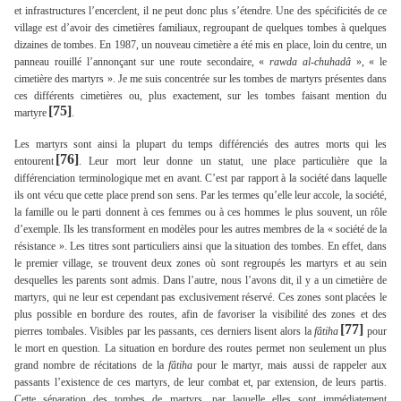
et infrastructures l’encerclent, il ne peut donc plus s’étendre. Une des spécificités de ce
village est d’avoir des cimetières familiaux, regroupant de quelques tombes à quelques
dizaines de tombes. En 1987, un nouveau cimetière a été mis en place, loin du centre, un
panneau rouillé l’annonçant sur une route secondaire, «
rawda al-chuhadâ
», « le
cimetière des martyrs ». Je me suis concentrée sur les tombes de martyrs présentes dans
ces différents cimetières ou, plus exactement, sur les tombes faisant mention du
[75]
martyre
.
Les martyrs sont ainsi la plupart du temps différenciés des autres morts qui les
[76]
entourent
. Leur mort leur donne un statut, une place particulière que la
différenciation terminologique met en avant. C’est par rapport à la société dans laquelle
ils ont vécu que cette place prend son sens. Par les termes qu’elle leur accole, la société,
la famille ou le parti donnent à ces femmes ou à ces hommes le plus souvent, un rôle
d’exemple. Ils les transforment en modèles pour les autres membres de la « société de la
résistance ». Les titres sont particuliers ainsi que la situation des tombes. En effet, dans
le premier village, se trouvent deux zones où sont regroupés les martyrs et au sein
desquelles les parents sont admis. Dans l’autre, nous l’avons dit, il y a un cimetière de
martyrs, qui ne leur est cependant pas exclusivement réservé. Ces zones sont placées le
plus possible en bordure des routes, afin de favoriser la visibilité des zones et des
[77]
pierres tombales. Visibles par les passants, ces derniers lisent alors la
fâtiha
pour
le mort en question. La situation en bordure des routes permet non seulement un plus
grand nombre de récitations de la
fâtiha
pour le martyr, mais aussi de rappeler aux
passants l’existence de ces martyrs, de leur combat et, par extension, de leurs partis.
Cette séparation des tombes de martyrs, par laquelle elles sont immédiatement