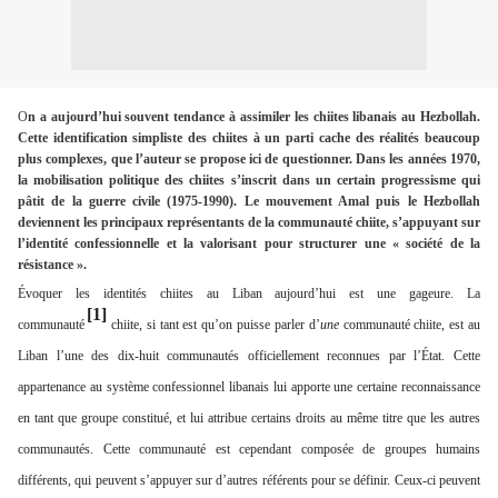
O
n a aujourd’hui souvent tendance à assimiler les chiites libanais au Hezbollah.
Cette identification simpliste des chiites à un parti cache des réalités beaucoup
plus complexes, que l’auteur se propose ici de questionner. Dans les années 1970,
la mobilisation politique des chiites s’inscrit dans un certain progressisme qui
pâtit de la guerre civile (1975-1990). Le mouvement Amal puis le Hezbollah
deviennent les principaux représentants de la communauté chiite, s’appuyant sur
l’identité confessionnelle et la valorisant pour structurer une « société de la
résistance ».
Évoquer les identités chiites au Liban aujourd’hui est une gageure. La
[1]
communauté
chiite, si tant est qu’on puisse parler d’
une
communauté chiite, est au
Liban l’une des dix-huit communautés officiellement reconnues par l’État. Cette
appartenance au système confessionnel libanais lui apporte une certaine reconnaissance
en tant que groupe constitué, et lui attribue certains droits au même titre que les autres
communautés. Cette communauté est cependant composée de groupes humains
différents, qui peuvent s’appuyer sur d’autres référents pour se définir. Ceux-ci peuvent