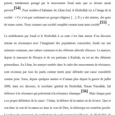
pensée, initialement partagé par le mouvement Amal mais que ce dernier aurait
[54]
perverti
. Pour nombre d’habitants du Liban-Sud, le Hezbollah est à l’image de la
société : « Ce n’est pas seulement un groupe religieux […]. Il y a des artistes, des gens
[55]
de toutes sortes. Nous sommes une société complète comme toute autre société
. »
La mobilisation par Amal et le Hezbollah à sa suite s’est faite autour d’un discours
entrant en résonnance avec l’imaginaire des populations concernées, fondé sur une
mémoire commune, une culture commune et des référents affectifs efficaces. Le martyre,
depuis le massacre de Husayn et de ses partisans à Karbala, en est un des éléments
primordiaux. Au Liban, les martyrs tombés dans le cadre des mouvements de résistance,
sont reconnus par tous les partis comme morts pour défendre une cause considérée
comme juste. Ainsi, depuis quelques années et d’autant plus depuis la guerre de juillet
2006, dans ses discours, le secrétaire général du Hezbollah, Hasan Nasrallah, fait
[56]
référence à la résistance qui préexistait à la résistance islamique
. Mais chaque parti
a sa propre définition de la cause : l’islam, la défense de la nation ou de la terre. Que ce
soit dans la voie de la nation ou dans la voie de Dieu, la rhétorique est toutefois proche.