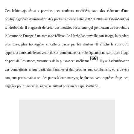
Ces habits ajoutés aux portraits, ces couleurs modifiées, sont des éléments d’une
politique globale d’unification des portraits menée entre 2002 et 2005 au Liban-Sud par
le Hezbollah. Il s’agissait de créer des modèles récurrents qui permettent de restreindre
la lecture de l’image à un message réflexe. Le Hezbollah travaille son image, la rendant
plus lisse, plus homogène, et celle-ci passe par les martyrs. Il affiche le soin qu’il
apporte à entretenir le souvenir de ses combattants et, subséquemment, sa propre image
[66]
de parti de Résistance, victorieux de la puissance israélienne
. Il y a là identification
des combattants à leur parti, des familles et des proches aux combattants et, à travers
eux, aux partis mais aussi des partis à leurs martyrs, le plus souvent représentés jeunes,
engagés pour une cause,
la
cause, luttant pour un but qui s’affiche.