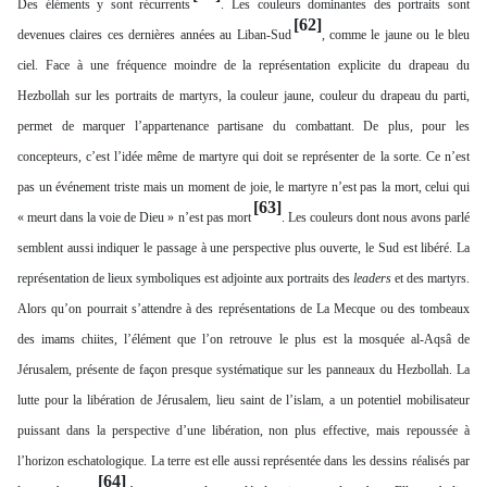
Des éléments y sont récurrents
. Les couleurs dominantes des portraits sont
[62]
devenues claires ces dernières années au Liban-Sud
, comme le jaune ou le bleu
ciel. Face à une fréquence moindre de la représentation explicite du drapeau du
Hezbollah sur les portraits de martyrs, la couleur jaune, couleur du drapeau du parti,
permet de marquer l’appartenance partisane du combattant. De plus, pour les
concepteurs, c’est l’idée même de martyre qui doit se représenter de la sorte. Ce n’est
pas un événement triste mais un moment de joie, le martyre n’est pas la mort, celui qui
[63]
« meurt dans la voie de Dieu » n’est pas mort
. Les couleurs dont nous avons parlé
semblent aussi indiquer le passage à une perspective plus ouverte, le Sud est libéré. La
représentation de lieux symboliques est adjointe aux portraits des
leaders
et des martyrs.
Alors qu’on pourrait s’attendre à des représentations de La Mecque ou des tombeaux
des imams chiites, l’élément que l’on retrouve le plus est la mosquée al-Aqsâ de
Jérusalem, présente de façon presque systématique sur les panneaux du Hezbollah. La
lutte pour la libération de Jérusalem, lieu saint de l’islam, a un potentiel mobilisateur
puissant dans la perspective d’une libération, non plus effective, mais repoussée à
l’horizon eschatologique. La terre est elle aussi représentée dans les dessins réalisés par
[64]