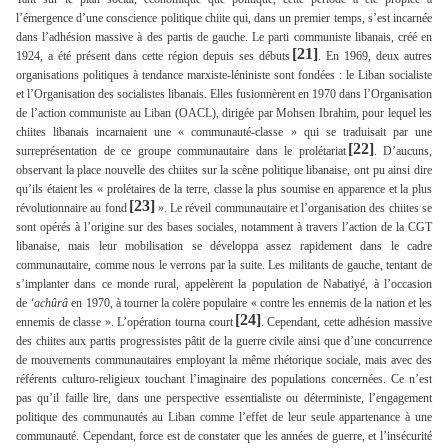
l’émergence d’une conscience politique chiite qui, dans un premier temps, s’est incarnée
dans l’adhésion massive à des partis de gauche. Le parti communiste libanais, créé en
[21]
1924, a été présent dans cette région depuis ses débuts
. En 1969, deux autres
organisations politiques à tendance marxiste-léniniste sont fondées : le Liban socialiste
et l’Organisation des socialistes libanais. Elles fusionnèrent en 1970 dans l’Organisation
de l’action communiste au Liban (OACL), dirigée par Mohsen Ibrahim, pour lequel les
chiites libanais incarnaient une « communauté-classe » qui se traduisait par une
[22]
surreprésentation de ce groupe communautaire dans le prolétariat
. D’aucuns,
observant la place nouvelle des chiites sur la scène politique libanaise, ont pu ainsi dire
qu’ils étaient les « prolétaires de la terre, classe la plus soumise en apparence et la plus
[23]
révolutionnaire au fond
». Le réveil communautaire et l’organisation des chiites se
sont opérés à l’origine sur des bases sociales, notamment à travers l’action de la CGT
libanaise, mais leur mobilisation se développa assez rapidement dans le cadre
communautaire, comme nous le verrons par la suite. Les militants de gauche, tentant de
s’implanter dans ce monde rural, appelèrent la population de Nabatiyé, à l’occasion
de
‘achûrâ
en 1970, à tourner la colère populaire « contre les ennemis de la nation et les
[24]
ennemis de classe ». L’opération tourna court
. Cependant, cette adhésion massive
des chiites aux partis progressistes pâtit de la guerre civile ainsi que d’une concurrence
de mouvements communautaires employant la même rhétorique sociale, mais avec des
référents culturo-religieux touchant l’imaginaire des populations concernées. Ce n’est
pas qu’il faille lire, dans une perspective essentialiste ou déterministe, l’engagement
politique des communautés au Liban comme l’effet de leur seule appartenance à une
communauté. Cependant, force est de constater que les années de guerre, et l’insécurité