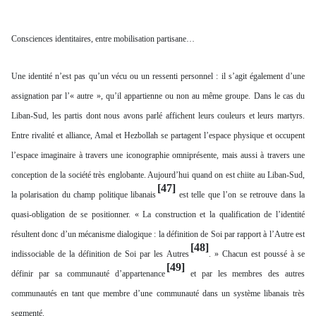
Consciences identitaires, entre mobilisation partisane…
Une identité n’est pas qu’un vécu ou un ressenti personnel : il s’agit également d’une
assignation par l’« autre », qu’il appartienne ou non au même groupe. Dans le cas du
Liban-Sud, les partis dont nous avons parlé affichent leurs couleurs et leurs martyrs.
Entre rivalité et alliance, Amal et Hezbollah se partagent l’espace physique et occupent
l’espace imaginaire à travers une iconographie omniprésente, mais aussi à travers une
conception de la société très englobante. Aujourd’hui quand on est chiite au Liban-Sud,
[47]
la polarisation du champ politique libanais
est telle que l’on se retrouve dans la
quasi-obligation de se positionner. « La construction et la qualification de l’identité
résultent donc d’un mécanisme dialogique : la définition de Soi par rapport à l’Autre est
[48]
indissociable de la définition de Soi par les Autres
. » Chacun est poussé à se
[49]
définir par sa communauté d’appartenance
et par les membres des autres
communautés en tant que membre d’une communauté dans un système libanais très
segmenté.