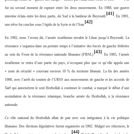
fut un second moment de rupture entre les deux mouvements. En 1988, une guerre
[41]
intestine éclata entre les deux partis, du Sud à la banlieue de Beyrouth
. En 1991,
[42]
une trêve fut conclue sous l’égide de la Syrie et de l’Iran
.
En 1982, nous l’avons dit, l’armée israélienne envahit le Liban jusqu’à Beyrouth. La
résistance s’organisa dans un premier temps à l’initiative des forces de gauche fédérées
[43]
au sein du Front de la résistance nationale libanaise (FRNL)
. En 1985, l’armée
israélienne se retira d’une partie du pays, n’occupant plus que ce qu’elle appela une
« zone de sécurité » couvrant environ 10 % du territoire libanais. La fin des années
1980, avec l’arrêt du soutien de l’URSS aux mouvements de gauche et les accords de
Taëf qui autorisèrent le seul Hezbollah à continuer le combat, a marqué le début d’une
assimilation de la résistance islamique, branche armée du Hezbollah, à la résistance
nationale.
Ce rôle national du Hezbollah allait de pair avec son intégration à la vie politique
libanaise. Des élections législatives furent organisées en 1992. Malgré ses réticences, le
[44]