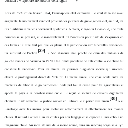
vocation à « répondre aux besoins de la région
».
Lors de
‘achûrâ
en février 1974, l’atmosphère était explosive : le coût de la vie avait
augmenté, le mouvement syndical projetait des journées de grève générale et, au Sud, les
tirs d’artillerie israéliens devenaient quotidiens. À Yater, village du Liban-Sud, une foule
nombreuse se pressait, et le rassemblement fut l’occasion pour Sadr de s’exprimer en
ces termes : « Il ne faut pas que les pleurs et la participation aux funérailles deviennent
[29]
un substitut de l’action
. » Son discours était proche de celui des militants de
gauche évincés de
‘achûrâ
en 1970. Un Comité populaire de lutte contre la vie chère fut
constitué le lendemain. Pour les chiites, les journées d’agitation sociale qui suivirent
étaient le prolongement direct de
‘achûrâ
. La même année, une crise éclata entre les
planteurs de tabac et le gouvernement. Sadr prit fait et cause pour les agriculteurs et
appela le pays à la désobéissance civile : il reçut le soutien de certains dignitaires
[30]
chrétiens. Sadr réclamait la justice sociale en utilisant le « parler musulman
» et
l’analogie avec les imams pour mobiliser affectivement et effectivement les masses
chiites. Il réussit à attirer à lui les chiites par son langage et sa capacité à faire écho à un
imaginaire chiite. Au mois de mai de la même année, dans un
meeting
organisé à Tyr,