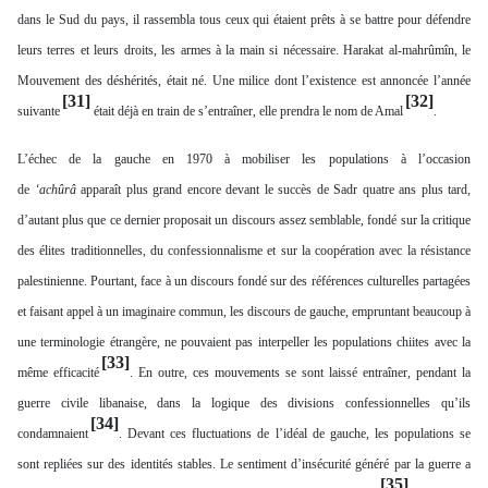
dans le Sud du pays, il rassembla tous ceux qui étaient prêts à se battre pour défendre
leurs terres et leurs droits, les armes à la main si nécessaire. Harakat al-mahrûmîn, le
Mouvement des déshérités, était né. Une milice dont l’existence est annoncée l’année
[31]
[32]
suivante
était déjà en train de s’entraîner, elle prendra le nom de Amal
.
L’échec de la gauche en 1970 à mobiliser les populations à l’occasion
de
‘achûrâ
apparaît plus grand encore devant le succès de Sadr quatre ans plus tard,
d’autant plus que ce dernier proposait un discours assez semblable, fondé sur la critique
des élites traditionnelles, du confessionnalisme et sur la coopération avec la résistance
palestinienne. Pourtant, face à un discours fondé sur des références culturelles partagées
et faisant appel à un imaginaire commun, les discours de gauche, empruntant beaucoup à
une terminologie étrangère, ne pouvaient pas interpeller les populations chiites avec la
[33]
même efficacité
. En outre, ces mouvements se sont laissé entraîner, pendant la
guerre civile libanaise, dans la logique des divisions confessionnelles qu’ils
[34]
condamnaient
. Devant ces fluctuations de l’idéal de gauche, les populations se
sont repliées sur des identités stables. Le sentiment d’insécurité généré par la guerre a
[35]