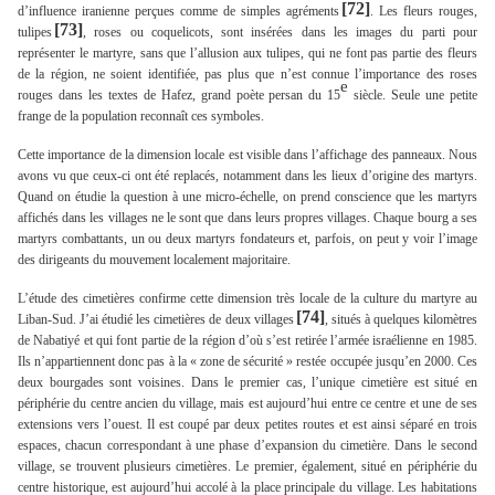
[72]
d’influence iranienne perçues comme de simples agréments
. Les fleurs rouges,
[73]
tulipes
, roses ou coquelicots, sont insérées dans les images du parti pour
représenter le martyre, sans que l’allusion aux tulipes, qui ne font pas partie des fleurs
de la région, ne soient identifiée, pas plus que n’est connue l’importance des roses
e
rouges dans les textes de Hafez, grand poète persan du 15
siècle. Seule une petite
frange de la population reconnaît ces symboles.
Cette importance de la dimension locale est visible dans l’affichage des panneaux. Nous
avons vu que ceux-ci ont été replacés, notamment dans les lieux d’origine des martyrs.
Quand on étudie la question à une micro-échelle, on prend conscience que les martyrs
affichés dans les villages ne le sont que dans leurs propres villages. Chaque bourg a ses
martyrs combattants, un ou deux martyrs fondateurs et, parfois, on peut y voir l’image
des dirigeants du mouvement localement majoritaire.
L’étude des cimetières confirme cette dimension très locale de la culture du martyre au
[74]
Liban-Sud. J’ai étudié les cimetières de deux villages
, situés à quelques kilomètres
de Nabatiyé et qui font partie de la région d’où s’est retirée l’armée israélienne en 1985.
Ils n’appartiennent donc pas à la « zone de sécurité » restée occupée jusqu’en 2000. Ces
deux bourgades sont voisines. Dans le premier cas, l’unique cimetière est situé en
périphérie du centre ancien du village, mais est aujourd’hui entre ce centre et une de ses
extensions vers l’ouest. Il est coupé par deux petites routes et est ainsi séparé en trois
espaces, chacun correspondant à une phase d’expansion du cimetière. Dans le second
village, se trouvent plusieurs cimetières. Le premier, également, situé en périphérie du
centre historique, est aujourd’hui accolé à la place principale du village. Les habitations