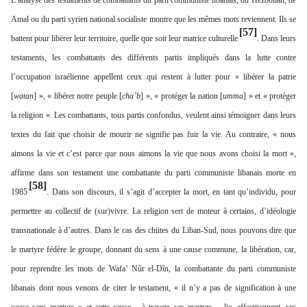
L’analyse des testaments de combattants du parti communiste libanais, du Hezbollah, de
Amal ou du parti syrien national socialiste montre que les mêmes mots reviennent. Ils se
[57]
battent pour libérer leur territoire, quelle que soit leur matrice culturelle
. Dans leurs
testaments, les combattants des différents partis impliqués dans la lutte contre
l’occupation israélienne appellent ceux qui restent à lutter pour « libérer la patrie
[
watan
] », « libérer notre peuple [
cha’b
] », « protéger la nation [
umma
] » et « protéger
la religion ». Les combattants, tous partis confondus, veulent ainsi témoigner dans leurs
textes du fait que choisir de mourir ne signifie pas fuir la vie. Au contraire, « nous
aimons la vie et c’est parce que nous aimons la vie que nous avons choisi la mort »,
affirme dans son testament une combattante du parti communiste libanais morte en
[58]
1985
. Dans son discours, il s’agit d’accepter la mort, en tant qu’individu, pour
permettre au collectif de (sur)vivre. La religion sert de moteur à certains, d’idéologie
transnationale à d’autres. Dans le cas des chiites du Liban-Sud, nous pouvons dire que
le martyre fédère le groupe, donnant du sens à une cause commune, la libération, car,
pour reprendre les mots de Wafa’ Nûr el-Dîn, la combattante du parti communiste
libanais dont nous venons de citer le testament, « il n’y a pas de signification à une