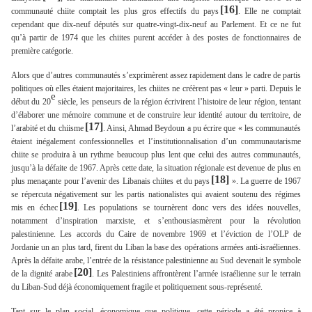
[16]
communauté chiite comptait les plus gros effectifs du pays
. Elle ne comptait
cependant que dix-neuf députés sur quatre-vingt-dix-neuf au Parlement. Et ce ne fut
qu’à partir de 1974 que les chiites purent accéder à des postes de fonctionnaires de
première catégorie.
Alors que d’autres communautés s’exprimèrent assez rapidement dans le cadre de partis
politiques où elles étaient majoritaires, les chiites ne créèrent pas « leur » parti. Depuis le
e
début du 20
siècle, les penseurs de la région écrivirent l’histoire de leur région, tentant
d’élaborer une mémoire commune et de construire leur identité autour du territoire, de
[17]
l’arabité et du chiisme
. Ainsi, Ahmad Beydoun a pu écrire que « les communautés
étaient inégalement confessionnelles et l’institutionnalisation d’un communautarisme
chiite se produira à un rythme beaucoup plus lent que celui des autres communautés,
jusqu’à la défaite de 1967. Après cette date, la situation régionale est devenue de plus en
[18]
plus menaçante pour l’avenir des Libanais chiites et du pays
». La guerre de 1967
se répercuta négativement sur les partis nationalistes qui avaient soutenu des régimes
[19]
mis en échec
. Les populations se tournèrent donc vers des idées nouvelles,
notamment d’inspiration marxiste, et s’enthousiasmèrent pour la révolution
palestinienne. Les accords du Caire de novembre 1969 et l’éviction de l’OLP de
Jordanie un an plus tard, firent du Liban la base des opérations armées anti-israéliennes.
Après la défaite arabe, l’entrée de la résistance palestinienne au Sud devenait le symbole
[20]
de la dignité arabe
. Les Palestiniens affrontèrent l’armée israélienne sur le terrain
du Liban-Sud déjà économiquement fragile et politiquement sous-représenté.
Tant sur le plan social, économique que politique, cette période a été propice à