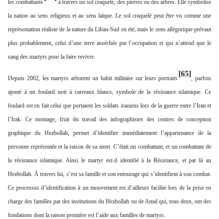
les combattants
à travers un sol craquelé, des pierres ou des arbres. Elle symbolise
la nation au sens religieux et au sens laïque. Le sol craquelé peut être vu comme une
représentation réaliste de la nature du Liban-Sud en été, mais le sens allégorique prévaut
plus probablement, celui d’une terre asséchée par l’occupation et qui n’attend que le
sang des martyrs pour la faire revivre.
[65]
Depuis 2002, les martyrs arborent un habit militaire sur leurs portraits
, parfois
ajouté à un foulard noir à carreaux blancs, symbole de la résistance islamique. Ce
foulard est en fait celui que portaient les soldats iraniens lors de la guerre entre l’Iran et
l’Irak. Ce montage, fruit du travail des infographistes des centres de conception
graphique du Hezbollah, permet d’identifier immédiatement l’appartenance de la
personne représentée et la raison de sa mort. C’était un combattant, et un combattant de
la résistance islamique. Ainsi le martyr est-il identifié à la Résistance, et par là au
Hezbollah. À travers lui, c’est sa famille et son entourage qui s’identifient à son combat.
Ce processus d’identification à un mouvement est d’ailleurs facilité lors de la prise en
charge des familles par des institutions du Hezbollah ou de Amal qui, tous deux, ont des
fondations dont la raison première est l’aide aux familles de martyrs.