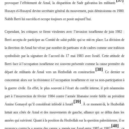
[37]
provoquer l’effritement de Amal, la disparition de Sadr galvanisa les militants
.
Husayn el-Husaynî devint secrétaire général du mouvement, puis démissionna en 1980.
Nabih Berri lui succéda et occupe toujours ce poste aujourd’hui.
Cependant, les critiques se firent virulentes avec l’invasion israélienne de juin 1982 :
Berri accepta de participer au Comité de salut public qui se mit en place. La décision de
la direction de Amal fut vécue par nombre de partisans et de cadres comme une trahison
symbolisée par la signature de l’accord du 17 mai 1983 avec Israël. Cette attitude de
Berri face à l’occupation israélienne est souvent présentée comme la cause première du
[38]
départ de militants de Amal vers un Hezbollah en construction
. Ce dernier se
concentrait alors sur la résistance à l’occupation israélienne et sur sa non-participation à
la guerre civile. En effet, le plus souvent à l’écart du conflit interne, il prit néanmoins
part à l’insurrection de février 1984 contre l’armée libanaise restée fidèle au président
[39]
Amine Gemayel qu’il considérait inféodé à Israël
. À ce moment-là, le Hezbollah
luttait aux côtés de Amal et des mouvements de gauche, alliance qui se délita dans les
années qui suivirent. Quant à la position du Hezbollah sur la question palestinienne, il se
[40]
prononça contre la « guerre des camps » menée par Amal entre 1985 et 1987
; ce