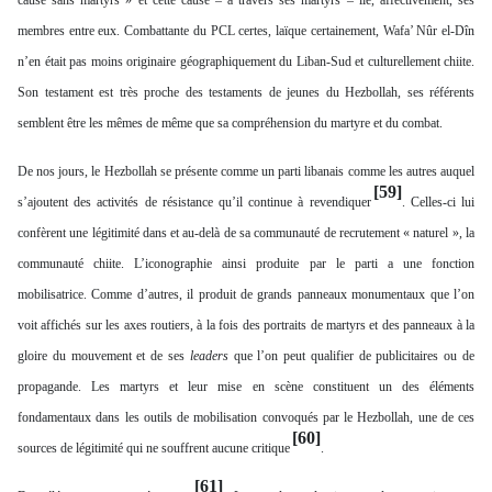
cause sans martyrs » et cette cause – à travers ses martyrs – lie, affectivement, ses
membres entre eux. Combattante du PCL certes, laïque certainement, Wafa’ Nûr el-Dîn
n’en était pas moins originaire géographiquement du Liban-Sud et culturellement chiite.
Son testament est très proche des testaments de jeunes du Hezbollah, ses référents
semblent être les mêmes de même que sa compréhension du martyre et du combat.
De nos jours, le Hezbollah se présente comme un parti libanais comme les autres auquel
[59]
s’ajoutent des activités de résistance qu’il continue à revendiquer
. Celles-ci lui
confèrent une légitimité dans et au-delà de sa communauté de recrutement « naturel », la
communauté chiite. L’iconographie ainsi produite par le parti a une fonction
mobilisatrice. Comme d’autres, il produit de grands panneaux monumentaux que l’on
voit affichés sur les axes routiers, à la fois des portraits de martyrs et des panneaux à la
gloire du mouvement et de ses
leaders
que l’on peut qualifier de publicitaires ou de
propagande. Les martyrs et leur mise en scène constituent un des éléments
fondamentaux dans les outils de mobilisation convoqués par le Hezbollah, une de ces
[60]
sources de légitimité qui ne souffrent aucune critique
.
[61]