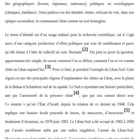
être géographiques (locaux, régionaux, nationaux), politiques ou sociologiques
(claniques, familiaux). Ainsi parlera-t-on
des
identités chiites, refusant de voir, dans une
optique essentialiste, la communauté chiite comme un tout homogène.
Le terme d’identité est d’un usage malaisé pour la recherche scientifique, car il s’agit
aussi d’une catégorie productrice d’effets politiques par voie de mobilisation et parce
[2]
qu’elle donne à l’idée de collectif un sens fluctuant
. On peut se poser la question,
apparemment très simple, de savoir comment l’on se définit, comment l’on se vit comme
[3]
chiite au Liban aujourd’hui
. Pour ce faire, je prendrai l’exemple du Liban-Sud. Cette
région est une des principales régions d’implantation des chiites au Liban, avec la plaine
de la Bekaa et la banlieue sud de la capitale. Le Sud a cependant une histoire particulière,
[4]
tant par l’ancienneté de la présence chiite
, que par son contact direct avec
l’« ennemi » qu’est l’État d’Israël, depuis la création de ce dernier en 1948. Cela
[5]
implique une histoire locale ponctuée de heurts, de massacres, d’incursions
et
finalement d’invasions, en 1978 puis 1982. Le Liban-Sud a été occupé de 1982 à 2000
par l’armée israélienne aidée par une milice supplétive, l’armée du Liban-Sud.