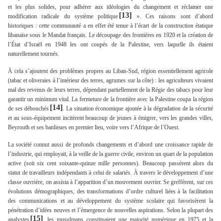
et les plus solides, pour adhérer aux idéologies du changement et réclamer une
[13]
modification radicale du système politique
». Ces raisons sont d’abord
historiques : cette communauté a en effet été tenue à l’écart de la construction étatique
libanaise sous le Mandat français. Le découpage des frontières en 1920 et la création de
l’État d’Israël en 1948 les ont coupés de la Palestine, vers laquelle ils étaient
naturellement tournés.
À cela s’ajoutent des problèmes propres au Liban-Sud, région essentiellement agricole
(tabac et oliveraies à l’intérieur des terres, agrumes sur la côte) : les agriculteurs vivaient
mal des revenus de leurs terres, dépendant partiellement de la Régie des tabacs pour leur
garantir un minimum vital. La fermeture de la frontière avec la Palestine coupa la région
[14]
de ses débouchés
. La situation économique ajoutée à la dégradation de la sécurité
et au sous-équipement incitèrent beaucoup de jeunes à émigrer, vers les grandes villes,
Beyrouth et ses banlieues en premier lieu, voire vers l’Afrique de l’Ouest.
La société connut aussi de profonds changements et d’abord une croissance rapide de
l’industrie, qui employait, à la veille de la guerre civile, environ un quart de la population
active (soit six cent soixante-quinze mille personnes). Beaucoup passèrent alors du
statut de travailleurs indépendants à celui de salariés. À travers le développement d’une
classe ouvrière, on assista à l’apparition d’un mouvement ouvrier. Se greffèrent, sur ces
évolutions démographiques, des transformations d’ordre culturel liées à la facilitation
des communications et au développement du système scolaire qui favorisèrent la
pénétration d’idées neuves et l’émergence de nouvelles aspirations. Selon la plupart des
[15]
analystes
, les musulmans constituaient une majorité numérique en 1975 et la