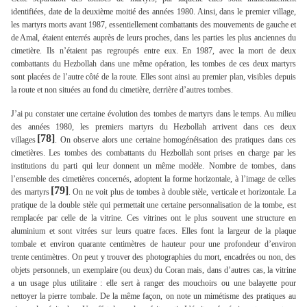
identifiées, date de la deuxième moitié des années 1980. Ainsi, dans le premier village,
les martyrs morts avant 1987, essentiellement combattants des mouvements de gauche et
de Amal, étaient enterrés auprès de leurs proches, dans les parties les plus anciennes du
cimetière. Ils n’étaient pas regroupés entre eux. En 1987, avec la mort de deux
combattants du Hezbollah dans une même opération, les tombes de ces deux martyrs
sont placées de l’autre côté de la route. Elles sont ainsi au premier plan, visibles depuis
la route et non situées au fond du cimetière, derrière d’autres tombes.
J’ai pu constater une certaine évolution des tombes de martyrs dans le temps. Au milieu
des années 1980, les premiers martyrs du Hezbollah arrivent dans ces deux
[78]
villages
. On observe alors une certaine homogénéisation des pratiques dans ces
cimetières. Les tombes des combattants du Hezbollah sont prises en charge par les
institutions du parti qui leur donnent un même modèle. Nombre de tombes, dans
l’ensemble des cimetières concernés, adoptent la forme horizontale, à l’image de celles
[79]
des martyrs
. On ne voit plus de tombes à double stèle, verticale et horizontale. La
pratique de la double stèle qui permettait une certaine personnalisation de la tombe, est
remplacée par celle de la vitrine. Ces vitrines ont le plus souvent une structure en
aluminium et sont vitrées sur leurs quatre faces. Elles font la largeur de la plaque
tombale et environ quarante centimètres de hauteur pour une profondeur d’environ
trente centimètres. On peut y trouver des photographies du mort, encadrées ou non, des
objets personnels, un exemplaire (ou deux) du Coran mais, dans d’autres cas, la vitrine
a un usage plus utilitaire : elle sert à ranger des mouchoirs ou une balayette pour
nettoyer la pierre tombale. De la même façon, on note un mimétisme des pratiques au