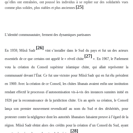
qu’elles ont entraînées, ont poussé les individus à se replier sur des solidarités vues
[25]
comme plus solides, plus stables et plus anciennes
.
L’identité communautaire, ferment des dynamiques partisanes
[26]
En 1959, Mûsâ Sadr
vint s’installer dans le Sud du pays et fut un des acteurs
[27]
essentiels de ce que certains ont appelé le « réveil chiite
». En 1967, le Parlement
vota la création du Conseil supérieur islamique chiite, qui allait représenter la
communauté devant l’État. Ce fut une victoire pour Mûsâ Sadr qui en fut élu président
en 1969. Avec la création de ce Conseil, les chiites libanais avaient enfin une institution
rendant effectif le processus d’autonomisation vis-à-vis des instances sunnites initié en
1926 par la reconnaissance de la juridiction chiite. Un an après sa création, le Conseil
lança son premier mouvement revendicatif au nom du Sud et des déshérités, pour
protester contre la négligence dont les autorités libanaises faisaient preuve à l’égard de la
région. Mûsâ Sadr obtint alors des crédits pour la création d’un Conseil du Sud, ayant
[28]