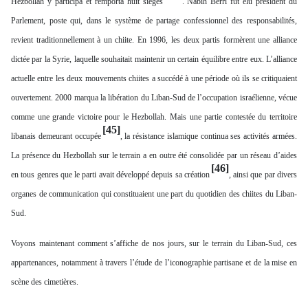
Hezbollah y participa et remporta huit sièges
. Nabih Berri fut élu président du
Parlement, poste qui, dans le système de partage confessionnel des responsabilités,
revient traditionnellement à un chiite. En 1996, les deux partis formèrent une alliance
dictée par la Syrie, laquelle souhaitait maintenir un certain équilibre entre eux. L’alliance
actuelle entre les deux mouvements chiites a succédé à une période où ils se critiquaient
ouvertement. 2000 marqua la libération du Liban-Sud de l’occupation israélienne, vécue
comme une grande victoire pour le Hezbollah. Mais une partie contestée du territoire
[45]
libanais demeurant occupée
, la résistance islamique continua ses activités armées.
La présence du Hezbollah sur le terrain a en outre été consolidée par un réseau d’aides
[46]
en tous genres que le parti avait développé depuis sa création
, ainsi que par divers
organes de communication qui constituaient une part du quotidien des chiites du Liban-
Sud.
Voyons maintenant comment s’affiche de nos jours, sur le terrain du Liban-Sud, ces
appartenances, notamment à travers l’étude de l’iconographie partisane et de la mise en
scène des cimetières.