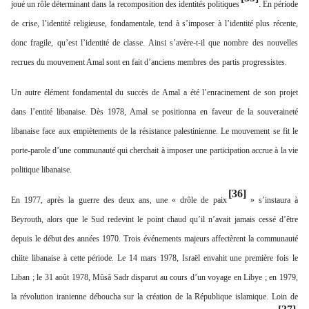
joué un rôle déterminant dans la recomposition des identités politiques
. En période
de crise, l’identité religieuse, fondamentale, tend à s’imposer à l’identité plus récente,
donc fragile, qu’est l’identité de classe. Ainsi s’avère-t-il que nombre des nouvelles
recrues du mouvement Amal sont en fait d’anciens membres des partis progressistes.
Un autre élément fondamental du succès de Amal a été l’enracinement de son projet
dans l’entité libanaise. Dès 1978, Amal se positionna en faveur de la souveraineté
libanaise face aux empiètements de la résistance palestinienne. Le mouvement se fit le
porte-parole d’une communauté qui cherchait à imposer une participation accrue à la vie
politique libanaise.
[36]
En 1977, après la guerre des deux ans, une « drôle de paix
» s’instaura à
Beyrouth, alors que le Sud redevint le point chaud qu’il n’avait jamais cessé d’être
depuis le début des années 1970. Trois événements majeurs affectèrent la communauté
chiite libanaise à cette période. Le 14 mars 1978, Israël envahit une première fois le
Liban ; le 31 août 1978, Mûsâ Sadr disparut au cours d’un voyage en Libye ; en 1979,
la révolution iranienne déboucha sur la création de la République islamique. Loin de