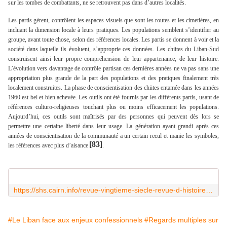
sur les tombes de combattants, ne se retrouvent pas dans d’autres localités.
Les partis gèrent, contrôlent les espaces visuels que sont les routes et les cimetières, en
incluant la dimension locale à leurs pratiques. Les populations semblent s’identifier au
groupe, avant toute chose, selon des références locales. Les partis se donnent à voir et la
société dans laquelle ils évoluent, s’approprie ces données. Les chiites du Liban-Sud
construisent ainsi leur propre compréhension de leur appartenance, de leur histoire.
L’évolution vers davantage de contrôle partisan ces dernières années ne va pas sans une
appropriation plus grande de la part des populations et des pratiques finalement très
localement construites. La phase de conscientisation des chiites entamée dans les années
1960 est bel et bien achevée. Les outils ont été fournis par les différents partis, usant de
références culturo-religieuses touchant plus ou moins efficacement les populations.
Aujourd’hui, ces outils sont maîtrisés par des personnes qui peuvent dès lors se
permettre une certaine liberté dans leur usage. La génération ayant grandi après ces
années de conscientisation de la communauté a un certain recul et manie les symboles,
[83]
les références avec plus d’aisance
.
https://shs.cairn.info/revue-vingtieme-siecle-revue-d-histoire-2009-3-page-149
#Le Liban face aux enjeux confessionnels
#Regards multiples sur