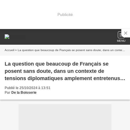
Publicité
MENU
Accueil
» La question que beaucoup de Français se posent sans doute, dans un contexte de tensions diplomatiques amplement entretenus par des médias sous forte influence !
La question que beaucoup de Français se
posent sans doute, dans un contexte de
tensions diplomatiques amplement entretenus
par des médias sous forte influence !
Publié le 25/10/2024 à 13:51
Par
De la Boisserie