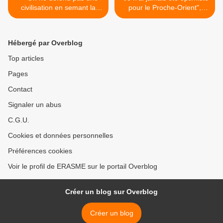
civilisation en semant la
pour le Proche-Orient",
barbarie" : les propos
soupire Alain Chouet
d'Emmanuel Macron sur
(Valeurs actuelles) >
Israël font polémique
Hébergé par Overblog
(lefigaro.fr)
Top articles
Pages
Contact
Signaler un abus
C.G.U.
Cookies et données personnelles
Préférences cookies
Voir le profil de ERASME sur le portail Overblog
Créer un blog sur Overblog
Créer un blog