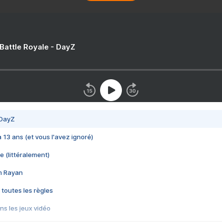
 Battle Royale - DayZ
 DayZ
 a 13 ans (et vous l'avez ignoré)
e (littéralement)
im Rayan
 toutes les règles
s les jeux vidéo