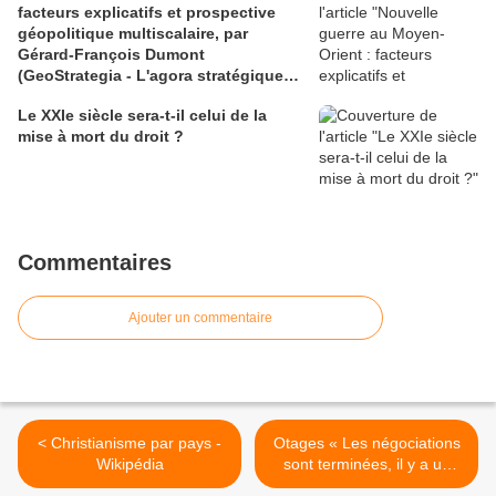
facteurs explicatifs et prospective
géopolitique multiscalaire, par
Gérard-François Dumont
(GeoStrategia - L'agora stratégique
2.0 & Revue Géostratégiques, revue
Le XXIe siècle sera-t-il celui de la
n° 72 de juillet 2026)
mise à mort du droit ?
Commentaires
Ajouter un commentaire
< Christianisme par pays -
Otages « Les négociations
Wikipédia
sont terminées, il y a un
accord » - Jforum.fr >