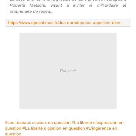
Roberta Metsola, visant à inviter le milliardaire et
propriétaire du résea...
https://www.epochtimes.fr/des-eurodeputes-appellent-elon-musk-a-prendre-la-parole-au-parlement-europeen-2848887.html
Publicité
#Les réseaux sociaux en question
#La liberté d'expression en
question
#La liberté d'opinion en question
#L'ingérence en
question