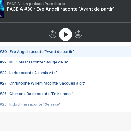
FACE A - un podcast Purecharts
FACE A #30 : Eve Angeli raconte "Avant de partir"
#30 : Eve Angeli raconte "Avant de partir"
#29 : MC Solaar raconte "Bouge de là"
28 : Lorie raconte "Je vais vite"
#27 : Christophe Willem raconte "Jacques a dit"
#26 : Chimène Badi raconte "Entre nous"
#25 : Indochine raconte "3e sexe"
#24 : Zaho raconte "C'est chelou"
#23 : Patrick Bruel raconte "Au café des délices"