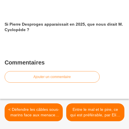
Si Pierre Desproges apparaissait en 2025, que nous dirait M.
Cyclopède ?
Commentaires
Ajouter un commentaire
< Défendre les câbles sous-
Entre le mal et le pire, ce
marins face aux menaces
qui est préférable, par Elías
de sabotage | Epoch Times
Farache S. - JForum.fr
avec aurora-israel.co.il >