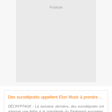
Publicité
Des eurodéputés appellent Elon Musk à prendre la parole au Parlement européen | Digital Service Act | Epoch Times
DÉCRYPTAGE - La semaine dernière, des eurodéputés ont
adressé une lettre à la présidente du Parlement européen,