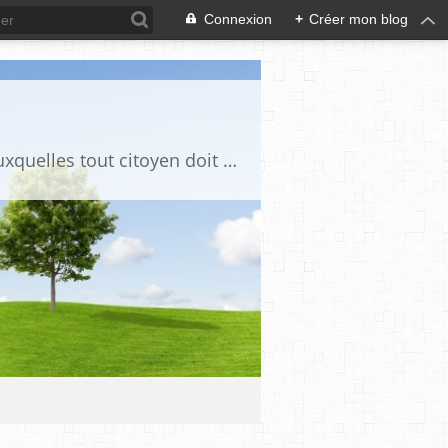
Connexion
+
Créer mon blog
Ce blog est destiné à stimuler l'intérêt du lecteur pour des questions de société auxquelles tout citoyen doit être en mesure d'apporter des réponses, individuelles ou collectives, en conscience et en responsabilité !