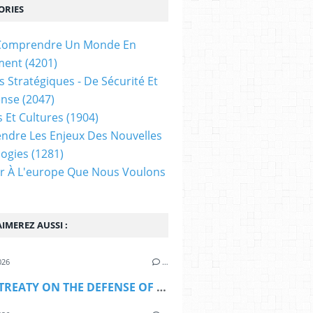
ORIES
t Comprendre Un Monde En
ment
(4201)
s Stratégiques - De Sécurité Et
ense
(2047)
s Et Cultures
(1904)
dre Les Enjeux Des Nouvelles
ogies
(1281)
ir À L'europe Que Nous Voulons
IMEREZ AUSSI :
026
…
DRAFT TREATY ON THE DEFENSE OF THE EUROPEAN UNION