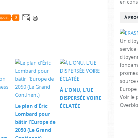
en cons
À PRO
epost
0
Un cito
service
citoyen
fondame
promess
source 
Europe 
À L'ONU, L'UE
Voir le 
DISPERSÉE VOIRE
Overbl
Le plan d'Éric
ÉCLATÉE
Lombard pour
bâtir l'Europe de
2050 (Le Grand
 on
Continent)