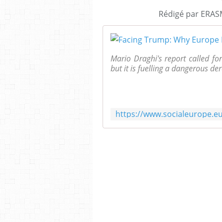
Rédigé par ERASM
Mario Draghi's report called f
but it is fuelling a dangerous d