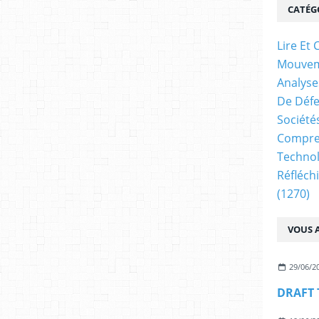
CATÉG
Lire E
Mouve
Analyse
De Déf
Société
Compren
Technol
Réfléch
(1270)
VOUS A
29/06/2