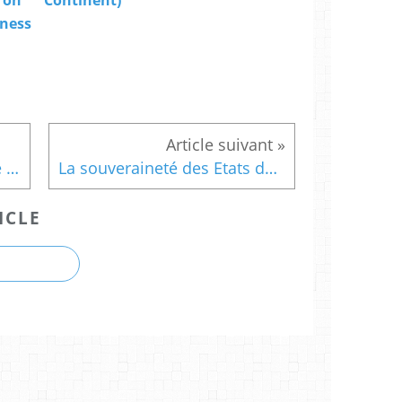
eness
Guerre en Ukraine, réponse à Donald Trump... Quatre questions sur la réunion européenne pour la sécurité organisée à Paris lundi (francetvinfo.fr)
La souveraineté des Etats de l'Union européenne : 3 minutes pour comprendre - Touteleurope.eu
ICLE