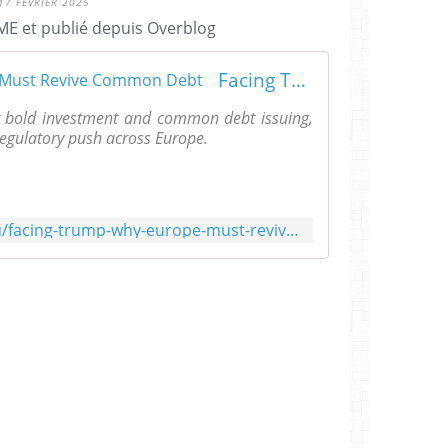
17 FÉVRIER 2025
E et publié depuis Overblog
Facing Trump: Why Europe Must Revive Common Debt
or bold investment and common debt issuing,
eregulatory push across Europe.
https://www.socialeurope.eu/facing-trump-why-europe-must-revive-common-debt