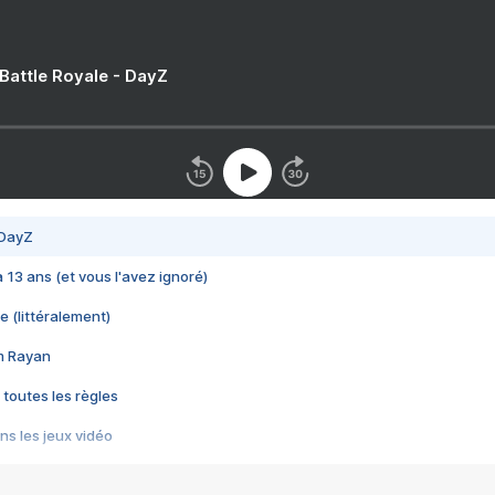
 Battle Royale - DayZ
 DayZ
 a 13 ans (et vous l'avez ignoré)
e (littéralement)
im Rayan
 toutes les règles
s les jeux vidéo
us choquant de Rockstar ? - Le scandale BULLY