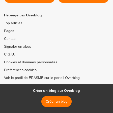
fin à la guerre", une
avec la volonté d'Emmanuel
conversation avec le
Macron de réindustrialiser
Premier ministre ukrainien
le pays " | Epoch Times >
Hébergé par Overblog
Denys Chmyhal | Le Grand
Continent
Top articles
Pages
Contact
Signaler un abus
C.G.U.
Cookies et données personnelles
Préférences cookies
Voir le profil de ERASME sur le portail Overblog
Créer un blog sur Overblog
Créer un blog