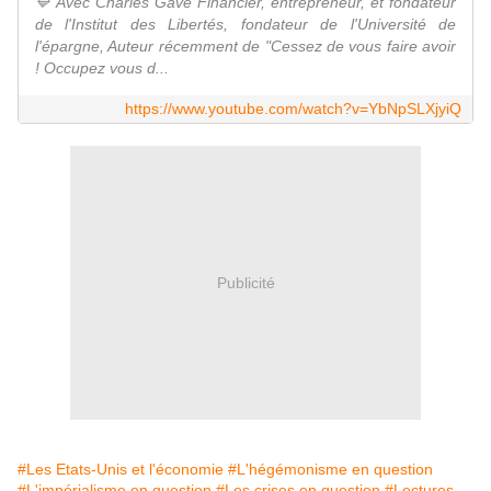
🔷 Avec Charles Gave Financier, entrepreneur, et fondateur
de l'Institut des Libertés, fondateur de l'Université de
l'épargne, Auteur récemment de "Cessez de vous faire avoir
! Occupez vous d...
https://www.youtube.com/watch?v=YbNpSLXjyiQ
Publicité
#Les Etats-Unis et l'économie
#L'hégémonisme en question
#L'impérialisme en question
#Les crises en question
#Lectures