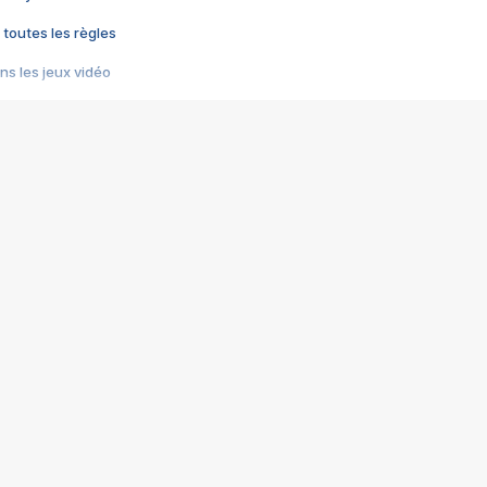
 toutes les règles
s les jeux vidéo
us choquant de Rockstar ? - Le scandale BULLY
e plus moche de Steam
du RÊVE tourne au CAUCHEMAR
pendant 8 heures
it… à tort
umiliés par un jeu vidéo
ire - Final Fantasy 8
ti un empire - Age of Empires
story DOFUS
tard, il crée l'un des pires jeux de tous les temps, MindsEye.