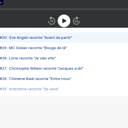
#30 : Eve Angeli raconte "Avant de partir"
#29 : MC Solaar raconte "Bouge de là"
28 : Lorie raconte "Je vais vite"
#27 : Christophe Willem raconte "Jacques a dit"
#26 : Chimène Badi raconte "Entre nous"
#25 : Indochine raconte "3e sexe"
#24 : Zaho raconte "C'est chelou"
#23 : Patrick Bruel raconte "Au café des délices"
#22 : Kyo raconte "Le chemin"