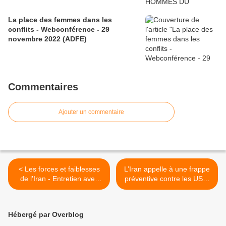
La place des femmes dans les
conflits - Webconférence - 29
novembre 2022 (ADFE)
Commentaires
Ajouter un commentaire
< Les forces et faiblesses
L’Iran appelle à une frappe
de l'Iran - Entretien avec
préventive contre les USA,
Fatima Moussaoui / Open
par Dudi Kogan - JForum.fr
Box Tv
avec ILH >
Hébergé par Overblog