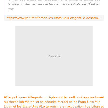
factions chiites armées échappant au contrôle de l'État en
Irak
https://www.jforum.fr/oman-les-etats-unis-exigent-le-desarmement-du-hezbollah.html
Publicité
#Géopolitiques
#Regards multiples sur le conflit qui oppose Israël
au Hezbollah
#Israël et sa sécurité
#Israël et les Etats-Unis
#Le
Liban et les Etats-Unis
#Le terrorisme en accusation
#Le Liban et