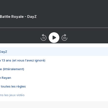
 Battle Royale - DayZ
 DayZ
 a 13 ans (et vous l'avez ignoré)
e (littéralement)
im Rayan
 toutes les règles
s les jeux vidéo
us choquant de Rockstar ? - Le scandale BULLY