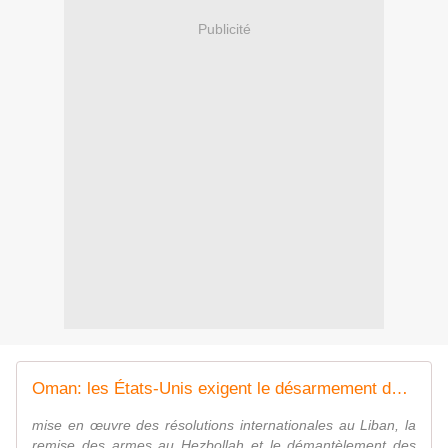
Publicité
Oman: les États-Unis exigent le désarmement du Hezbollah - JForum
mise en œuvre des résolutions internationales au Liban, la
remise des armes au Hezbollah et le démantèlement des