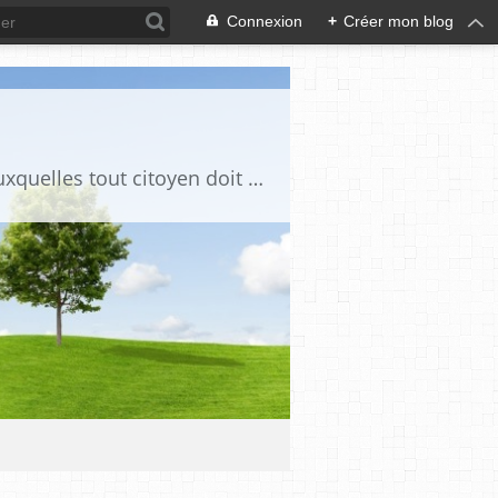
Connexion
+
Créer mon blog
Ce blog est destiné à stimuler l'intérêt du lecteur pour des questions de société auxquelles tout citoyen doit être en mesure d'apporter des réponses, individuelles ou collectives, en conscience et en responsabilité !