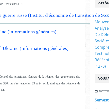
CATÉG
 de Russie dans l'UE.
 guerre russe (Institut d'économie de transition de St
Lire E
Mouve
Analyse
aine (informations générales)
De Déf
Société
Compren
 l'Ukraine (informations générales)
Technol
Réfléch
(1270)
onseil des principaux résultats de la réunion des gouverneurs des
VOUS A
u G20, qui s'est tenue les 23 et 24 avril, ainsi que des réunions de
iale.
10/07/2