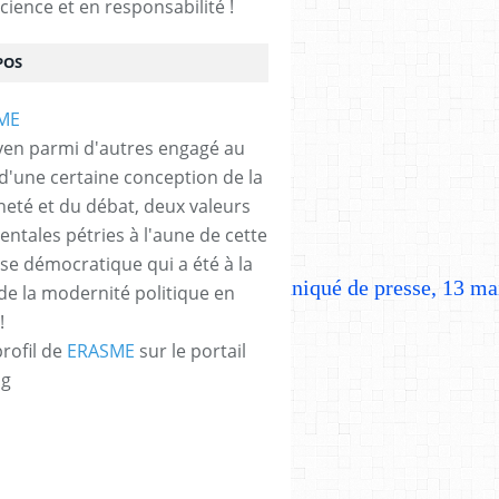
cience et en responsabilité !
POS
yen parmi d'autres engagé au
 d'une certaine conception de la
neté et du débat, deux valeurs
ntales pétries à l'aune de cette
e démocratique qui a été à la
t à la TVA à l'importation (communiqué de presse, 13 ma
de la modernité politique en
!
profil de
ERASME
sur le portail
og