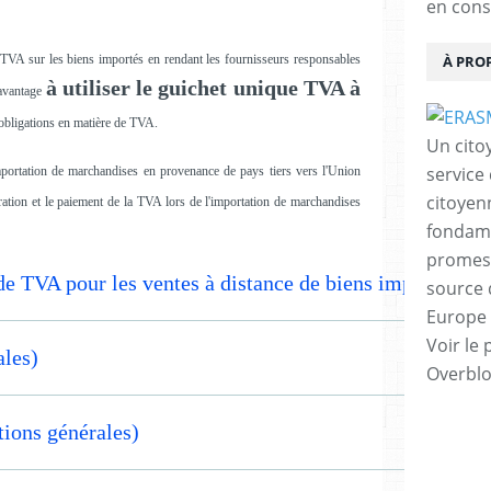
en cons
À PRO
a TVA sur les biens importés en rendant les fournisseurs responsables
à utiliser le guichet unique TVA à
davantage
obligations en matière de TVA.
Un cito
service
mportation de marchandises en provenance de pays tiers vers l'Union
citoyen
aration et le paiement de la TVA lors de l'importation de marchandises
fondame
promess
 de TVA pour les ventes à distance de biens importés e
source 
Europe 
Voir le 
ales)
Overbl
tions générales)