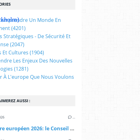
ORIES
ockholm)
t Comprendre Un Monde En
ment
(4201)
s Stratégiques - De Sécurité Et
ense
(2047)
s Et Cultures
(1904)
dre Les Enjeux Des Nouvelles
ogies
(1281)
ir À L'europe Que Nous Voulons
IMEREZ AUSSI :
026
…
Semestre européen 2026: le Conseil adopte les recommandations par pays