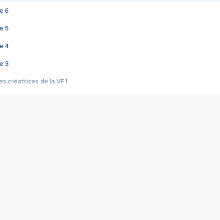
e 6
e 5
e 4
e 3
s créatrices de la VF !
e 2
e 1
e Mektoub My Love arrive enfin ! Rencontre avec Shaïn Boumedine et Sal
i : après Toni en famille
elle réalise le bouleversant Dites lui que je l'aime
ais ! Rencontre autour de Vie privée de Rebecca Zlotowski
 de Marguerite, Grave... Rencontre avec Ella Rumpf