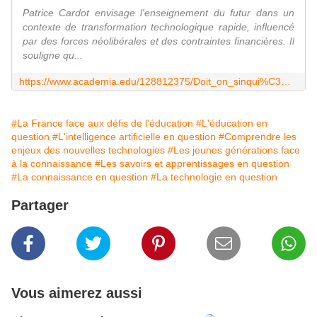
Patrice Cardot envisage l'enseignement du futur dans un
contexte de transformation technologique rapide, influencé
par des forces néolibérales et des contraintes financières. Il
souligne qu...
https://www.academia.edu/128812375/Doit_on_sinqui%C3%A9ter_de_lapparition_des_diff%C3%A9rentes_g%C3%A9n%C3%A9rations_dintelligence_artificielle_dans_l%C3%A9ducation
#La France face aux défis de l'éducation
#L'éducation en
question
#L'intelligence artificielle en question
#Comprendre les
enjeux des nouvelles technologies
#Les jeunes générations face
à la connaissance
#Les savoirs et apprentissages en question
#La connaissance en question
#La technologie en question
Partager
Vous aimerez aussi