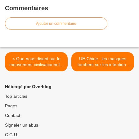
Commentaires
Ajouter un commentaire
< Que nous disent sur le
UE-Chine : les masques
mouvement civilisationnel à
tombent sur les intentions
l’oeuvre les évolutions à la
du régime chinois en
hausse en Asie et en
Europe | Epoch Times >
Afrique et à la baisse en
Hébergé par Overblog
Occident du QI moyen ?
Top articles
Pages
Contact
Signaler un abus
C.G.U.